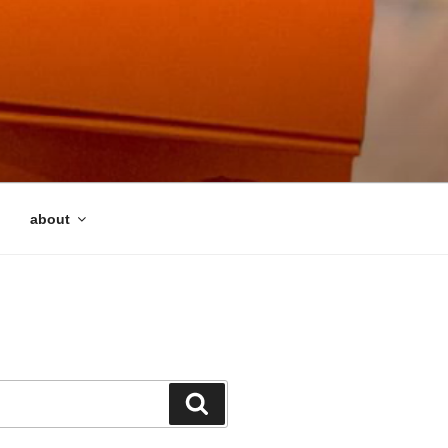
about
検
索