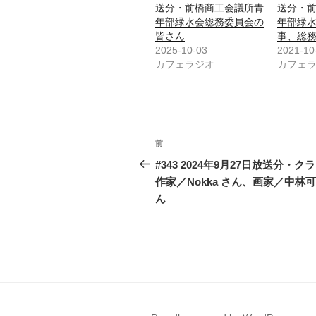
送分・前橋商工会議所青
送分・
年部緑水会総務委員会の
年部緑
皆さん
事、総
2025-10-03
2021-10
カフェラジオ
カフェ
投
前
前
稿
の
#343 2024年9月27日放送分・ク
投
作家／Nokka さん、画家／中林
ナ
稿
ん
ビ
ゲ
ー
シ
ョ