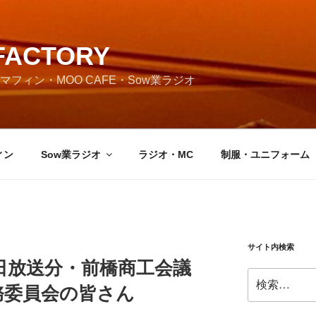
FACTORY
フィン・MOO CAFE・Sow業ラジオ
ィン
Sow業ラジオ
ラジオ・MC
制服・ユニフォーム
サイト内検索
0月4日放送分・前橋商工会議
検
務委員会の皆さん
索: