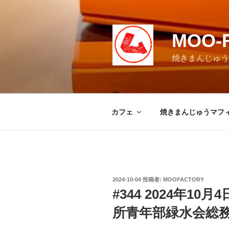
コ
ン
テ
MOO-
ン
ツ
焼きまんじゅうマ
へ
ス
キ
ッ
カフェ
焼きまんじゅうマフ
プ
投
2024-10-04
投稿者:
MOOFACTORY
稿
#344 2024年1
日:
所青年部緑水会総