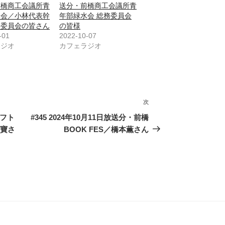
前橋商工会議所青
送分・前橋商工会議所青
水会／小林代表幹
年部緑水会 総務委員会
務委員会の皆さん
の皆様
-01
2022-10-07
ラジオ
カフェラジオ
次
次
の
ラフト
#345 2024年10月11日放送分・前橋
投
可寶さ
BOOK FES／橋本薫さん
稿