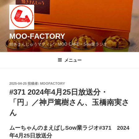
コ
ン
テ
ン
ツ
MOO-FACTORY
へ
焼きまんじゅうマフィン・MOO CAFE・Sow業ラジオ
ス
キ
メニュー
ッ
プ
投
2025-04-25
投稿者:
MOOFACTORY
稿
#371 2024年4月25日放送分・
日:
「円」／神戸篤樹さん、玉橋南実さ
ん
ムーちゃんのまえばしSow業ラジオ#371 2024
年4月25日放送分