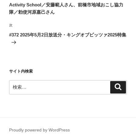
ビ
稿
Activity School／安藤範人さん、前橋市地域おこし協力
ゲ
隊／勅使河原嘉己さん
ー
次
次
シ
の
#372 2025年5月2日放送分・キングオブピッツァ2025特集
ョ
投
ン
稿
サイト内検索
検
検
索
索:
Proudly powered by WordPress