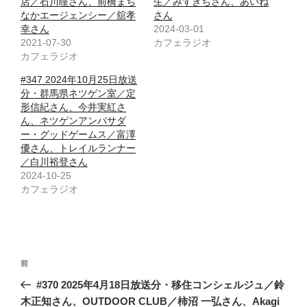
店／石川瞳さん、前橋まち
生／みずきちさん、あいね
なかエージェンシー／舘孝
さん
幸さん
2024-03-01
2021-07-30
カフェラジオ
カフェラジオ
#347 2024年10月25日放送
分・群馬県ネツゲン室／定
形信紀さん、今井実紅さ
ん、ネツゲンアンバサダ
ー・グッドゲームス／富澤
優さん、トレイルランナー
／白川裕登さん
2024-10-25
カフェラジオ
投
前
前
稿
の
#370 2025年4月18日放送分・移住コンシェルジュ／鈴
ナ
投
木正知さん、OUTDOOR CLUB／柿沼 一弘さん、Akagi