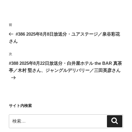
投
前
前
稿
の
#386 2025年8月8日放送分・ユアステージ／泉谷彩花
ナ
投
さん
ビ
稿
ゲ
次
次
の
ー
#388 2025年8月22日放送分・白井屋ホテル the BAR 真茶
投
シ
亭／木村 堅さん、ジャングルデリバリー／三田英彦さん
稿
ョ
ン
サイト内検索
検
検
索
索: