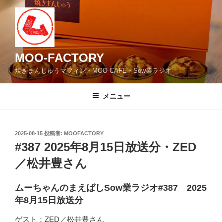
コ
ン
テ
ン
ツ
MOO-FACTORY
へ
焼きまんじゅうマフィン・MOO CAFE・Sow業ラジオ
ス
キ
メニュー
ッ
プ
投
2025-08-15
投稿者:
MOOFACTORY
稿
#387 2025年8月15日放送分・ZED
日:
／松井豊さん
ムーちゃんのまえばしSow業ラジオ#387 2025
年8月15日放送分
ゲスト：ZED／松井豊さん