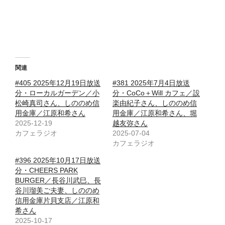
関連
#405 2025年12月19日放送
#381 2025年7月4日放送
分・ローカルガーデン／小
分・CoCo＋Will カフェ／設
松崎真司さん、しののめ信
楽由紀子さん、しののめ信
用金庫／江原和希さん
用金庫／江原和希さん、堀
2025-12-19
越友弥さん
カフェラジオ
2025-07-04
カフェラジオ
#396 2025年10月17日放送
分・CHEERS PARK
BURGER／長谷川武巳、長
谷川瑠美ご夫妻、しののめ
信用金庫片貝支店／江原和
希さん
2025-10-17