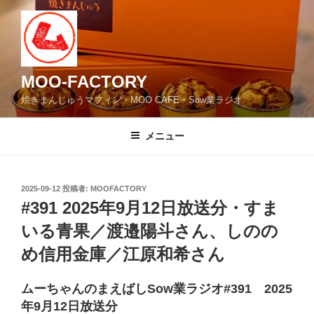
コ
ン
テ
ン
ツ
MOO-FACTORY
へ
焼きまんじゅうマフィン・MOO CAFE・Sow業ラジオ
ス
キ
メニュー
ッ
プ
投
2025-09-12
投稿者:
MOOFACTORY
稿
#391 2025年9月12日放送分・すま
日:
いる青果／渡邉陽斗さん、しのの
め信用金庫／江原和希さん
ムーちゃんのまえばしSow業ラジオ#391 2025
年9月12日放送分