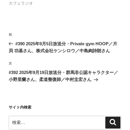
カフェラジオ
投
前
前
稿
の
#390 2025年9月5日放送分・Private gym HOOP／片
ナ
投
貝 功基さん、株式会社ケンシロウ／中島絢詩朗さん
ビ
稿
ゲ
次
次
の
ー
#392 2025年9月19日放送分・群馬非公認キャラクター／
投
シ
小野里蘭さん、柔道整復師／中村圭宏さん
稿
ョ
ン
サイト内検索
検
検
索
索: