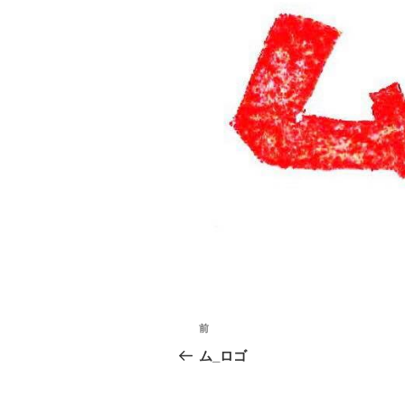
投
前
前
稿
の
ム_ロゴ
投
ナ
稿