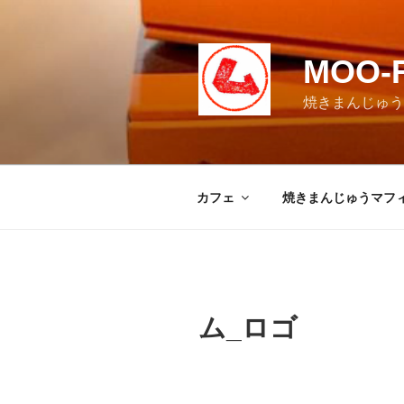
コ
ン
テ
MOO-
ン
ツ
焼きまんじゅうマ
へ
ス
キ
ッ
カフェ
焼きまんじゅうマフ
プ
ム_ロゴ