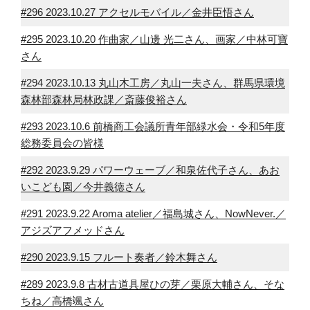
#296 2023.10.27 アクセルモバイル／金井臣悟さん
#295 2023.10.20 作曲家／山邊 光二さん、画家／中林可寶
さん
#294 2023.10.13 丸山木工房／丸山一夫さん、群馬県環境
森林部森林局林政課／斎藤俊裕さん
#293 2023.10.6 前橋商工会議所青年部緑水会・令和5年度
総務委員会の皆様
#292 2023.9.29 パワーウェーブ／和泉佐代子さん、あお
いこども園／今井義徳さん
#291 2023.9.22 Aroma atelier／福島城さん、NowNever.／
アジズアフメッドさん
#290 2023.9.15 フルート奏者／鈴木舞さん
#289 2023.9.8 古材古道具屋ひの芽／栗原大輔さん、そな
ちね／高橋颯さん