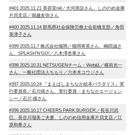
#401 2025.11.21 美容室niil／大河原諒さん、しののめ金庫
片貝支店／堀越友弥さん
#400 2025.11.14 群馬県社会保険労務士会前橋支部／角田
美津子さん
#399 2025.11.7 株式会社槻岡／槻岡将英さん、嶋田誠さ
ん、SPLASH’N’GO!／八木澤杏果さん
#398 2025.10.31 NETSUGENチーム：Web結／横前光一
さん、一般社団法人ちもり／六本木ユウジさん
#397 2025.10.24 『まえばしまちなか絵本パラダイス』実
行委員長／石川靖さん、実行委員・まちなかエージェン
シー／石川 瞳さん
#396 2025.10.17 CHEERS PARK BURGER／長谷川武
巳、長谷川瑠美ご夫妻、しののめ信用金庫片貝支店／江
原和希さん