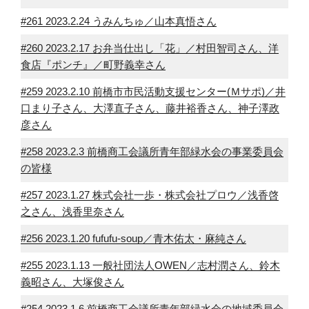
#261 2023.2.24 うみんちゅ／山本真悟さん
#260 2023.2.17 お弁当仕出し「花」／村田智司さん、洋
食店『ポンチ』／町野義幸さん
#259 2023.2.10 前橋市市民活動支援センター(Ｍサポ)／井
口まり子さん、大澤直子さん、藤井裕香さん、神子澤政
彦さん
#258 2023.2.3 前橋商工会議所青年部緑水会の事業委員会
の皆様
#257 2023.1.27 株式会社一歩・株式会社プロウ／浅香啓
之さん、浅香里奈さん
#256 2023.1.20 fufufu-soup／青木佑太・麻純さん
#255 2023.1.13 一般社団法人OWEN／志村潤さん、鈴木
義昭さん、大塚俊さん
#254 2023.1.6 前橋商工会議所青年部緑水会の地域委員会