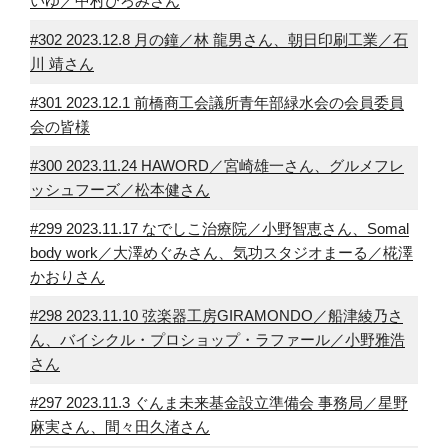
いゆ／中村ひろみさん
#302 2023.12.8 月の鐘／林 龍男さん、朝日印刷工業／石
川 靖さん
#301 2023.12.1 前橋商工会議所青年部緑水会の会員委員
会の皆様
#300 2023.11.24 HAWORD／宮崎雄一さん、グルメフレ
ッシュフーズ／松本健さん
#299 2023.11.17 なでしこ治療院／小野智恵さん、Somal
body work／大澤めぐみさん、気功スタジオまーる／椛澤
かおりさん
#298 2023.11.10 弦楽器工房GIRAMONDO／船津綾乃さ
ん、バイシクル・プロショップ・ラファール／小野雅浩
さん
#297 2023.11.3 ぐんま未来基金設立準備会 事務局／星野
麻実さん、間々田久渚さん