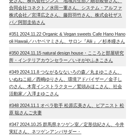
史さん、株式会社ジンズ 地域共生部／細谷綾香さん、
合同会社コネクト／水田一重さん、システム・アルファ
株式会社／宮澤広之さん、藤田羽竹さん、株式会社ザス
パ／阿部圭佑さん
#351 2024.11.22 Organic & Vegan sweets Cafe Hano Hano
oli Hawaii／ハヤベマミさん、サロン『Alii 』／杉本瞳さん
#350 2024.11.15 natural design house・こころと部屋研究
所・インテリアカウンセラー／いそがやふきこさん
#349 2024.11.8 つながるなないろの森／丸まゆこさん、
いぬねこ組／西嶋ゆりさん、環境アドバイザー／金子し
のさん、木育インストラクター／鷲頭みほこさん、社会
活動家／入澤まゆこさん
#348 2024.11.1 オペラ歌手 松原広美さん、ピアニスト 松
原 聡さんご夫妻
#347 2024.10.25 群馬県ネツゲン室／定形信紀さん、今井
実紅さん、ネツゲンアンバサダー・