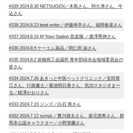
#339 2024.8.30 NETSUGEN／木島さん、阿久津さん、牛
込さん
#338 2024.8.23 beat writer／伊藤寿学さん、福岡春菜さん
#337 2024.8.16 M’ Navi Station 音楽畑 ／廣澤秀伸さん
#336 2024.8.9 ケーエム薬品／間仁田 諭さん
#335 2024.8.2 前橋商工会議所 青年部緑水会地域委員会の
皆さん
#334 2024.7.26 あきっと中医ペットクリニック／安田章
江さん、行政書士／菊池明日香さん、気功スタジオまー
る／椛澤かおりさん
#333 2024.7.19 ジンズ／白石 将さん
#332 2024.7.12 sympl.／豊川雄太さん、坂元悠希さん、群
馬非公認キャラクター／小野里蘭さん