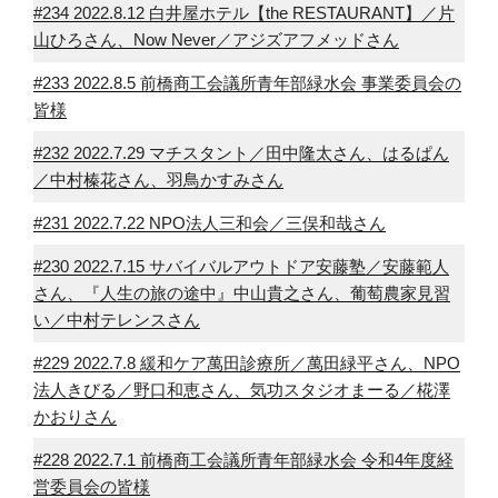
#234 2022.8.12 白井屋ホテル【the RESTAURANT】／片
山ひろさん、Now Never／アジズアフメッドさん
#233 2022.8.5 前橋商工会議所青年部緑水会 事業委員会の
皆様
#232 2022.7.29 マチスタント／田中隆太さん、はるぱん
／中村榛花さん、羽鳥かすみさん
#231 2022.7.22 NPO法人三和会／三俣和哉さん
#230 2022.7.15 サバイバルアウトドア安藤塾／安藤範人
さん、『人生の旅の途中』中山貴之さん、葡萄農家見習
い／中村テレンスさん
#229 2022.7.8 緩和ケア萬田診療所／萬田緑平さん、NPO
法人きびる／野口和恵さん、気功スタジオまーる／椛澤
かおりさん
#228 2022.7.1 前橋商工会議所青年部緑水会 令和4年度経
営委員会の皆様