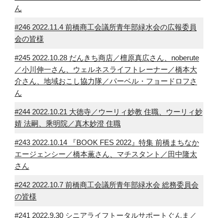
ん
#246 2022.11.4 前橋商工会議所青年部緑水会の広報委員
会の皆様
#245 2022.10.28 だんきち商店／檀原真広さん、noberute
／小川伸一さん、ウェルネスライフトレーナー／橋本大
介さん、地域おこし協力隊／パーベル・フョードロフさ
ん
#244 2022.10.21 大徳寺／ウーリィ妙教 住職、ウーリィ妙
婧 法嗣、乘明院／真木妙澄 住職
#243 2022.10.14 『BOOK FES 2022』特集 前橋まちなか
エージェンシー／橋本薫さん、マチスタント／田中隆太
さん
#242 2022.10.7 前橋商工会議所青年部緑水会 総務委員会
の皆様
#241 2022.9.30 シニアライフトータルサポートぐんま／