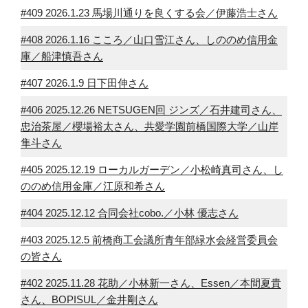
#409 2026.1.23 馬場川通りを良くする会／伊藤浩士さん
#408 2026.1.16 こころ／山口雪江さん、しののめ信用金
庫／船津慎吾さん
#407 2026.1.9 日下田伸さん
#406 2025.12.26 NETSUGEN回 ジンズ／石井建司さん、
忠治茶屋／櫻場裕太さん、共愛学園前橋国際大学／山岸
隼斗さん
#405 2025.12.19 ローカルガーデン／小松崎真司さん、し
ののめ信用金庫／江原和希さん
#404 2025.12.12 合同会社cobo.／小林 優志さん
#403 2025.12.5 前橋商工会議所青年部緑水会経営委員会
の皆さん
#402 2025.11.28 花助／小林新一さん、Essen／本間夏貴
さん、BOPISUL／金井剛さん