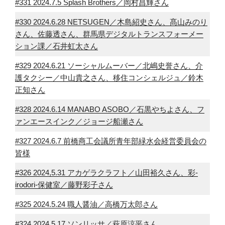
#331 2024.7.5 Splash Brothers／岡村昌輝さん
#330 2024.6.28 NETSUGEN／木島紹史さん、髙山みのり
さん、佐藤透さん、群馬県デジタルトランスフォーメー
ション課／石井虹太さん
#329 2024.6.21 ソーシャルムーバー／北嶋史誉さん、介
護タクシー／中山貴之さん、移住コンシェルジュ／鈴木
正知さん
#328 2024.6.14 MANABO ASOBO／石黒やちよさん、フ
ァンエースインク／ジョージ船瀬さん
#327 2024.6.7 前橋商工会議所青年部緑水会経営委員会の
皆様
#326 2024,5.31 アカゲラクラフト／山田裕久さん、彩-
irodori-保健室／藤野彩子さん
#325 2024.5.24 職人醤油／高橋万太郎さん
#324 2024.5.17 ソンリッサ／萩原涼平さん