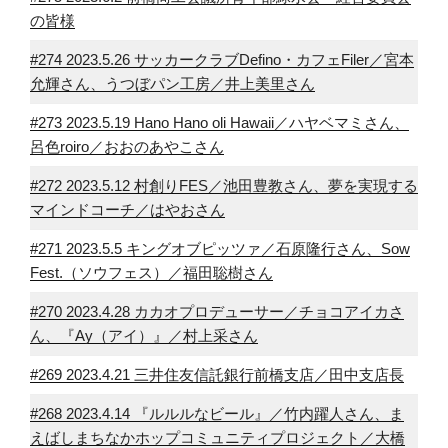
の皆様
#274 2023.5.26 サッカークラブDefino・カフェFiler／宮本
允輝さん、うつぼパン工房／井上美里さん
#273 2023.5.19 Hano Hano oli Hawaii／ハヤベマミさん、
呂色roiro／おおのあやこさん
#272 2023.5.12 村創りFES／池田豊教さん、夢を実現する
マインドコーチ／はやおさん
#271 2023.5.5 キングオブピッツァ／石原隆行さん、Sow
Fest.（ソウフェス）／福田聡樹さん
#270 2023.4.28 カカオプロデューサー／チョコアイカさ
ん、『Ay（アイ）』／村上采さん
#269 2023.4.21 三井住友信託銀行前橋支店／田中支店長
#268 2023.4.14 『ルルルなビール』／竹内躍人さん、ま
えばしまちなかホップコミュニティプロジェクト／大橋