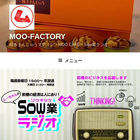
コ
ン
テ
ン
ツ
MOO-FACTORY
へ
焼きまんじゅうマフィン・MOO CAFE・Sow業ラジオ
ス
キ
メニュー
ッ
プ