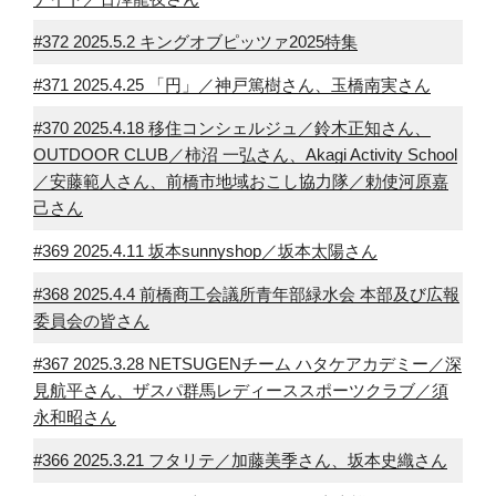
#372 2025.5.2 キングオブピッツァ2025特集
#371 2025.4.25 「円」／神戸篤樹さん、玉橋南実さん
#370 2025.4.18 移住コンシェルジュ／鈴木正知さん、
OUTDOOR CLUB／柿沼 一弘さん、Akagi Activity School
／安藤範人さん、前橋市地域おこし協力隊／勅使河原嘉
己さん
#369 2025.4.11 坂本sunnyshop／坂本太陽さん
#368 2025.4.4 前橋商工会議所青年部緑水会 本部及び広報
委員会の皆さん
#367 2025.3.28 NETSUGENチーム ハタケアカデミー／深
見航平さん、ザスパ群馬レディーススポーツクラブ／須
永和昭さん
#366 2025.3.21 フタリテ／加藤美季さん、坂本史織さん