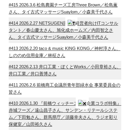
#415 2026.3.6 松島農園チーズ工房Three Brown／松島薫
さん、タイ古式マッサージSuaylom／小森美千代さん
#414 2026.2.27 NETSUGEN回
経営者向けITコンサル
タント／春山慶太さん、旭化成ホームズ／内田智之さ
ん、タイ古式マッサージSuaylom／小森美千代さん
#413 2026.2.20 taco & music KING KONG／神村淳さん、
しののめ信用金庫／林柾さん
#412 2026.2.13 井口工業・ぼくとWorks／小田章裕さん、
井口工業／井口善博さん
#411 2026.2.6 前橋商工会議所青年部緑水会 事業委員会の
皆さん
#410 2026.1.30 『前橋ウィッチーズ
企業コラボ特集』
赤城フーズ／遠山昌子さん、サンデン・リテールシステ
ム／下田勉さん、群馬県庁／須藤幸夫さん、ラジオ彩り
保健室／山田裕久さん