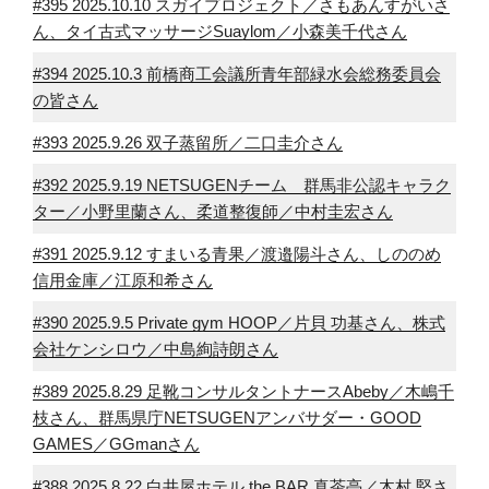
#395 2025.10.10 スガイプロジェクト／さもあんすがいさ
ん、タイ古式マッサージSuaylom／小森美千代さん
#394 2025.10.3 前橋商工会議所青年部緑水会総務委員会
の皆さん
#393 2025.9.26 双子蒸留所／二口圭介さん
#392 2025.9.19 NETSUGENチーム 群馬非公認キャラク
ター／小野里蘭さん、柔道整復師／中村圭宏さん
#391 2025.9.12 すまいる青果／渡邉陽斗さん、しののめ
信用金庫／江原和希さん
#390 2025.9.5 Private gym HOOP／片貝 功基さん、株式
会社ケンシロウ／中島絢詩朗さん
#389 2025.8.29 足靴コンサルタントナースAbeby／木嶋千
枝さん、群馬県庁NETSUGENアンバサダー・GOOD
GAMES／GGmanさん
#388 2025.8.22 白井屋ホテル the BAR 真茶亭／木村 堅さ