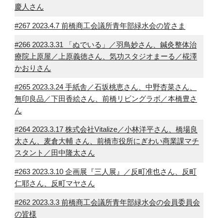
慶人さん
#267 2023.4.7 前橋商工会議所青年部緑水会の皆さま
#266 2023.3.31 「ぬでいる」／羽鳥妙さん、鍼灸整体治
療院上原屋／上原義徳さん、気功スタジオまーる／椛澤
かおりさん
#265 2023.3.24 手紙舎／石坂桃恵さん、中野杏菜さん、
無印良品／下田香絵さん、前橋リビングラボ／本橋豊さ
ん
#264 2023.3.17 株式会社Vitalize／小林洋平さん、橋場良
太さん、麦倉大輔 さん、前橋市役所にぎわい商業課マチ
スタント／田中隆太さん
#263 2023.3.10 企画展『三人展』／反町准也さん、反町
仁耶さん、反町マヤさん
#262 2023.3.3 前橋商工会議所青年部緑水会の会員委員会
の皆様