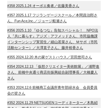
#358 2025.1.24 オーボエ奏者／佐藤美香さん
#357 2025.1.17 フジランゲージスクール／本間昌治郎さ
ん、Fun Ace,Inc.／ジョージ船瀬さん
#356 2025.1.10 『ゆるつな』告知スペシャル！ NPO法
人『共に暮らす』アジズ・アフメッドさん、市民協働課
インターンシップ実習生／細山若菜さん、Ｍサポ（市民
活動センター）／大澤直子さん。藤井裕香さん
#355 2024.12.20 木の家ゲストハウス／宮田悠司さん
#354 2024.12.13 「仮想クリエイター美術館展」／浦野進
さん、前橋中央通り商店街振興組合副理事長／大橋慶人
さん
#353 2024.12.6 前橋商工会議所青年部緑水会 会員委員
会の皆さん
#352 2024.11.29 NETSUGENコーディネーター／木島紹