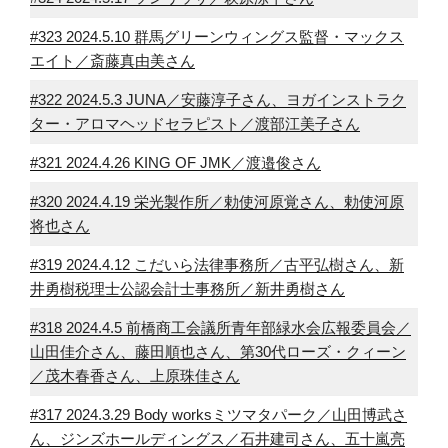
#323 2024.5.10 群馬グリーンウィングス監督・マックス
エイト／斎藤真由美さん
#322 2024.5.3 JUNA／安藤淳子さん、ヨガインストラク
ター・アロマヘッドセラピスト／渡部江美子さん
#321 2024.4.26 KING OF JMK／渡邉俊さん
#320 2024.4.19 栄光製作所／勅使河原覚さん、勅使河原
将也さん
#319 2024.4.12 こだいら法律事務所／古平弘樹さん、新
井勇樹税理士公認会計士事務所／新井勇樹さん
#318 2024.4.5 前橋商工会議所青年部緑水会広報委員会／
山田佳介さん、藤田順也さん、第30代ローズ・クィーン
／茂木春香さん、上原珠佳さん
#317 2024.3.29 Body worksミツマタパーク／山田博武さ
ん、ジンズホールディングス／石井建司さん、五十嵐亮