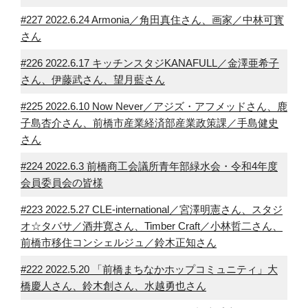
#227 2022.6.24 Armonia／角田真住さん、画家／中林可寳
さん
#226 2022.6.17 キッチンスタジKANAFULL／金澤亜希子
さん、伊藤武さん、望月藍さん
#225 2022.6.10 Now Never／アジズ・アフメッドさん、鹿
子島杏介さん、前橋市産業経済部産業政策課／手島健史
さん
#224 2022.6.3 前橋商工会議所青年部緑水会・令和4年度
会員委員会の皆様
#223 2022.5.27 CLE-international／宮澤明憲さん、スタジ
オ☆タバサ／酒井寛さん、Timber Craft／小林哲二さん、
前橋市移住コンシェルジュ／鈴木正知さん
#222 2022.5.20 「前橋まちなかホップコミュニティ」大
橋慶人さん、鈴木創さん、水越勇也さん