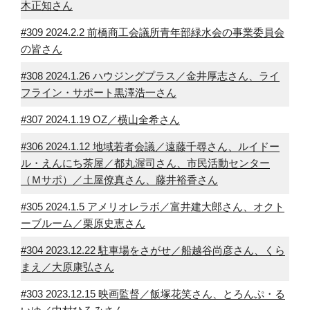
木正知さん
#309 2024.2.2 前橋商工会議所青年部緑水会の事業委員会
の皆さん
#308 2024.1.26 ハウジングプラス／金井厚志さん、ライ
フライン・サポート黒澤浩一さん
#307 2024.1.19 OZ／横山全希さん
#306 2024.1.12 地域若者会議／遠藤千尋さん、ルイドー
ル・えんにち茶屋／都丸渥司さん、市民活動センター
（Ｍサポ）／土屋僚真さん、藤井裕香さん
#305 2024.1.5 アメリオレラボ／富井建大郎さん、オクト
ーブルーム／栗原史恵さん
#304 2023.12.22 駐車場をさがせ／船越谷尚彦さん、くら
まえ／大原康弘さん
#303 2023.12.15 映画監督／飯塚花笑さん、とろんぷ・る