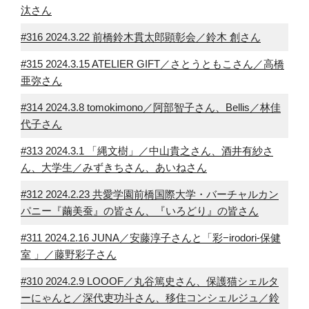
汰さん
#316 2024.3.22 前橋鈴木貫太郎顕彰会／鈴木 創さん
#315 2024.3.15 ATELIER GIFT／さとうともこさん／高橋
亜弥さん
#314 2024.3.8 tomokimono／阿部智子さん、Bellis／林佳
代子さん
#313 2024.3.1 「縄文樹」／中山貴之さん、酒井有紗さ
ん、大学生／みずきちさん、あいねさん
#312 2024.2.23 共愛学園前橋国際大学・バーチャルカン
パニー『繭美蚕』の皆さん、『いろどり』の皆さん
#311 2024.2.16 JUNA／安藤淳子さんと「彩−irodori-保健
室 」／藤野彩子さん
#310 2024.2.9 LOOOF／丸谷篤史さん、保護猫シェルタ
ーにゃんと／深代吏功斗さん、移住コンシェルジュ／鈴