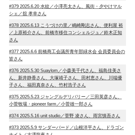
#379 2025.6.20 水紋／小澤亮太さん、風街・夕やけマル
シェ／舘 孝幸さん
#378 2025.6.13 こうづけの里／嶋崎剛志さん、便利屋 裕
／上原裕介さん、前橋市移住コンシェルジュ／鈴木正知
さん
#377 2025.6.6 前橋商工会議所青年部緑水会 会員委員会の
皆さん
#376 2025.5.30 Suaylom／小森美千代さん、福島佳美さ
ん、新井静香さん、大塚靖子さん、田村恵さん、川端優
子さん、福田真奈さん、竹村浩子さん
#375 2025.5.23 ジャングルデリバリー／三田英彦さん、
小菅牧場・pioneer farm／小菅雄一郎さん
#374 2025.5.16 unit studio／菅野 凌さん、雨宮慎吾さん
#373 2025.5.9 サンダーバード／山根洋平さん、ドラゴン
ナイト／古澤龍夜さん