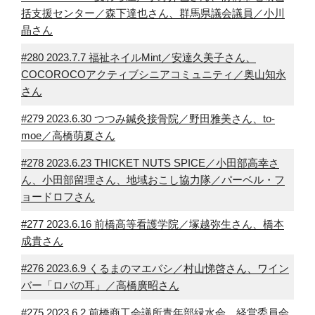
括支援センター／森下達也さん、群馬県議会議員／小川
晶さん
#280 2023.7.7 福祉ネイルMint／安達久美子さん、
COCOROCOアクティブシニアコミュニティ／奥山知永
さん
#279 2023.6.30 つつみ鍼灸接骨院／野田雅美さん、to-
moe／高橋萌夏さん
#278 2023.6.23 THICKET NUTS SPICE／小田部高幸さ
ん、小田部留理さん、地域おこし協力隊／パーベル・フ
ョードロフさん
#277 2023.6.16 前橋高等看護学院／塚越弥生さん、橋本
成貴さん
#276 2023.6.9 くるまのマエバシ／村山悌啓さん、ワイン
バー「ロバの耳」／高橋廣昭さん
#275 2023.6.2 前橋商工会議所青年部緑水会 経営委員会