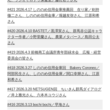
#421 2026.4.17 しののめ信用金庫推薦回 在り家／剣持
徹二さん、しののめ信用金庫／堀越友弥さん、江原和希
さん
#420 2026.4.10 BASTET／黒澤実さん、群馬非公認キャラ
クター作者／小野里蘭さん、農業メタバース／島田公太
さん
#419 2026.4.3 前橋商工会議所青年部緑水会 広報・経営
委員会の皆さん
#418 2026.3.27 しののめ信用金庫回 Bakery Coroneo／
阿部民生さん、しののめ信用金庫／関口幸輝さん、江原
和希さん
#417 2026.3.20 NETSUGEN回 ちいきん群馬ダイアログ
／井上雅光さん、六本木ユウジさん
#416 2026.3.13 bochi bochi／早海さん