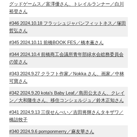
グッドゲームス／富澤優さん、トレイルランナー／白川
裕登さん
#346 2024.10.18 フラッシュジャパンフィットネス／塚田
哲弘さん
#345 2024.10.11 前橋BOOK FES／橋本薫さん
#344 2024.10.4 前橋商工会議所青年部緑水会総務委員会
の皆さん
#343 2024.9.27 クラフト作家／Nokka さん、画家／中林
可寶さん
#342 2024.9.20 kota’s Baby Leaf／島田公太さん、クレイ
ン／大和隆生さん、移住コンシェルジュ／鈴木正知さん
#341 2024.9.13 三俣せんべい／吉田将輝さんタキザワ／
橋詰牧子
#340 2024.9.6 pomponmerry／麻友華さん