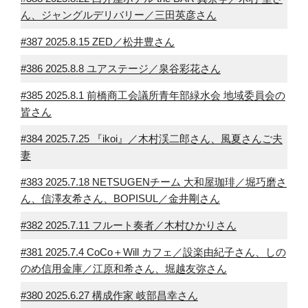
ん、ジャングルデリバリー／三田英彦さん
#387 2025.8.15 ZED／松井豊さん
#386 2025.8.8 ユアステージ／泉谷彩花さん
#385 2025.8.1 前橋商工会議所青年部緑水会 地域委員会の
皆さん
#384 2025.7.25 『ikoi』／木村渓二郎さん、風夏さんご夫
妻
#383 2025.7.18 NETSUGENチーム 大和屋珈琲／堀巧磨さ
ん、信澤友希さん、BOPISUL／金井剛さん
#382 2025.7.11 フルート奏者／木村ひかりさん
#381 2025.7.4 CoCo＋Will カフェ／設楽由紀子さん、しの
のめ信用金庫／江原和希さん、堀越友弥さん
#380 2025.6.27 構成作家 岐部昌幸さん