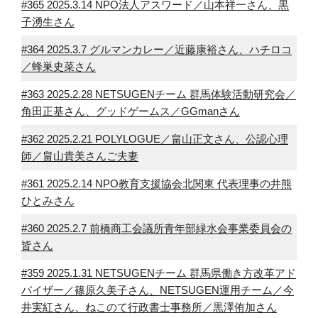
#365 2025.3.14 NPO法人アスワード／山本祥一さん、黒
子湧生さん
#364 2025.3.7 グルマンカレー／近藤康裕さん、ハチロコ
／蜂巣史菜さん
#363 2025.2.28 NETSUGENチーム 群馬体験活動研究会／
角田正基さん、グッドゲームス／GGmanさん
#362 2025.2.21 POLYLOGUE／畠山正文さん、公認心理
師／畠山貴美さんご夫妻
#361 2025.2.14 NPO教育支援協会北関東 代表理事の井熊
ひとみさん
#360 2025.2.7 前橋商工会議所青年部緑水会事業委員会の
皆さん
#359 2025.1.31 NETSUGENチーム 群馬県働き方改革アド
バイザー／篠原久美子さん、NETSUGEN運用チーム／今
井実紅さん、ねこのて行政書士事務所／黒澤侑加さん