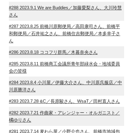
#288 2023.9.1 We are Buddies／加藤愛梨さん、大川玲慧
さん
#287 2023.8.25 前橋川原郵便局／高田康司さん、前橋平
和郵便局／石井祐之さん、前橋住吉郵便局／本多幸子さ
ん
#286 2023.8.18 ココフリ群馬／木暮奈央さん
#285 2023.8.11 前橋商工会議所青年部緑水会・地域委員
会の皆様
#284 2023.8.4 小川屋／伊藤大介さん、中川原呉服店／中
川原勝洋さん
#283 2023.7.28 &C／長原駿さん、WsaT／田村直人さん
#282 2023.7.21 作曲家・アレンジャー・オルガニスト／
橘ゆりさん
#281 2023.7.14 麦わら屋／小野介也さん、前橋市地域包