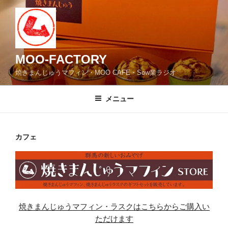
コ
ン
テ
ン
ツ
MOO-FACTORY
へ
焼きまんじゅうマフィン・MOO CAFE・Sow業ラジオ
ス
キ
メニュー
ッ
プ
カフェ
焼きまんじゅうマフィン・ラスクはこちらからご購入い
ただけます