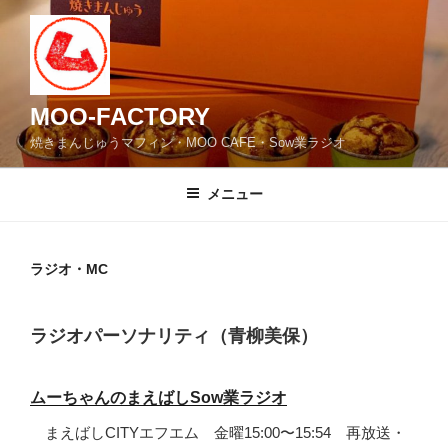
コ
ン
テ
ン
ツ
MOO-FACTORY
へ
焼きまんじゅうマフィン・MOO CAFE・Sow業ラジオ
ス
キ
メニュー
ッ
プ
ラジオ・MC
ラジオパーソナリティ（青柳美保）
ムーちゃんのまえばしSow業ラジオ
まえばしCITYエフエム 金曜15:00〜15:54 再放送・