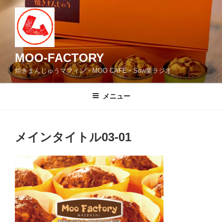
コ
ン
テ
ン
ツ
MOO-FACTORY
へ
焼きまんじゅうマフィン・MOO CAFE・Sow業ラジオ
ス
キ
メニュー
ッ
プ
メインタイトル03-01