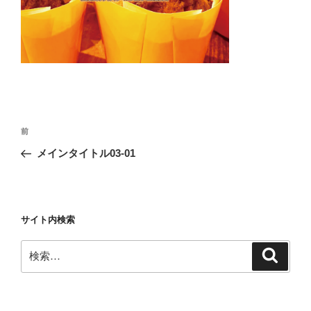
投
前
前
稿
の
メインタイトル03-01
ナ
投
ビ
稿
ゲ
ー
サイト内検索
シ
検
検
ョ
索
索:
ン