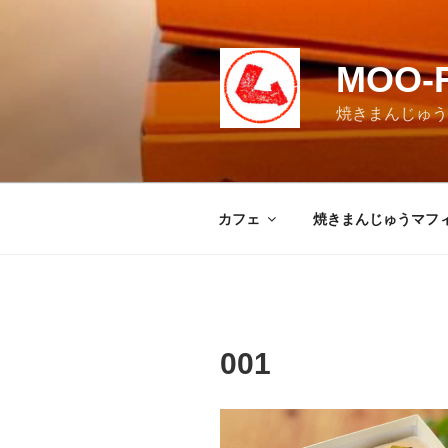
コ
ン
テ
MOO-
ン
ツ
焼きまんじゅうマ
へ
ス
キ
ッ
カフェ
焼きまんじゅうマフ
プ
001