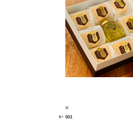
投
前
前
稿
の
001
投
ナ
稿