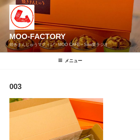
コ
ン
テ
ン
ツ
MOO-FACTORY
へ
焼きまんじゅうマフィン・MOO CAFE・Sow業ラジオ
ス
キ
メニュー
ッ
プ
003