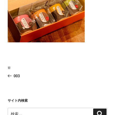
投
前
前
稿
の
003
ナ
投
ビ
稿
ゲ
ー
サイト内検索
シ
検
検