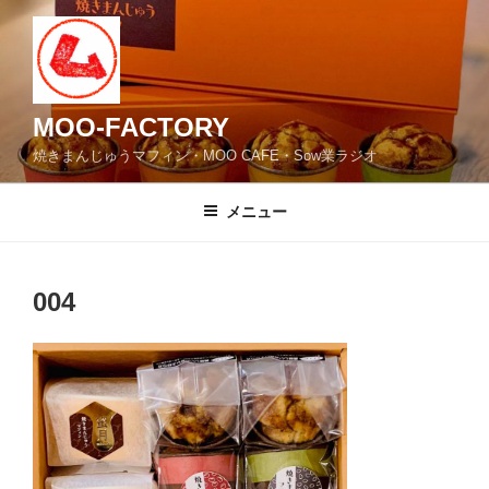
コ
ン
テ
ン
ツ
MOO-FACTORY
へ
焼きまんじゅうマフィン・MOO CAFE・Sow業ラジオ
ス
キ
メニュー
ッ
プ
004