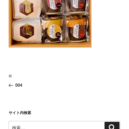
投
前
前
稿
の
004
ナ
投
ビ
稿
ゲ
ー
サイト内検索
シ
検
検