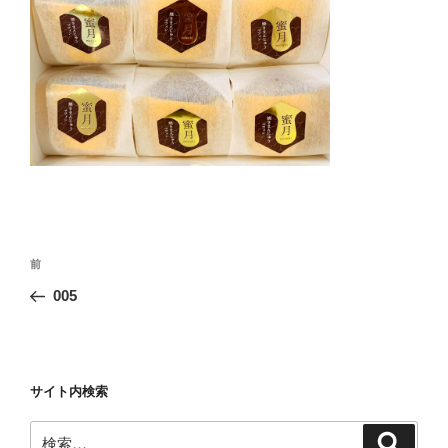
投
前
前
稿
の
005
ナ
投
ビ
稿
ゲ
ー
サイト内検索
シ
検
検