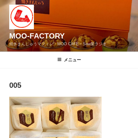
コ
ン
テ
ン
ツ
MOO-FACTORY
へ
焼きまんじゅうマフィン・MOO CAFE・Sow業ラジオ
ス
キ
メニュー
ッ
プ
005