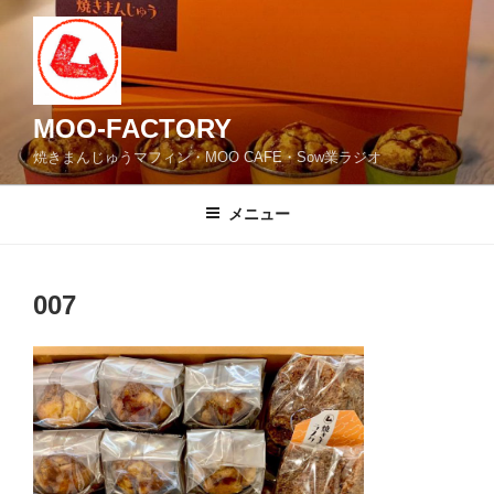
コ
ン
テ
ン
ツ
MOO-FACTORY
へ
焼きまんじゅうマフィン・MOO CAFE・Sow業ラジオ
ス
キ
メニュー
ッ
プ
007