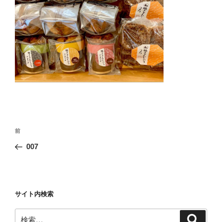
投
前
前
稿
の
007
ナ
投
ビ
稿
ゲ
ー
サイト内検索
シ
検
検