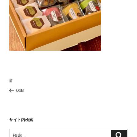
投
前
前
稿
の
018
ナ
投
ビ
稿
ゲ
ー
サイト内検索
シ
検
検