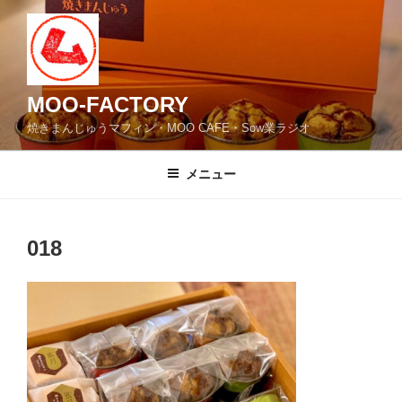
コ
ン
テ
ン
ツ
MOO-FACTORY
へ
焼きまんじゅうマフィン・MOO CAFE・Sow業ラジオ
ス
キ
メニュー
ッ
プ
018