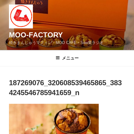
コ
ン
テ
ン
ツ
MOO-FACTORY
へ
焼きまんじゅうマフィン・MOO CAFE・Sow業ラジオ
ス
キ
メニュー
ッ
プ
187269076_320608539465865_383
4245546785941659_n