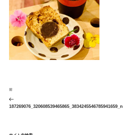
投
前
前
稿
の
ナ
投
187269076_320608539465865_3834245546785941659_n
ビ
稿
ゲ
ー