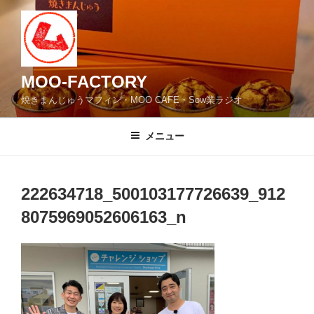
コ
ン
テ
ン
ツ
MOO-FACTORY
へ
焼きまんじゅうマフィン・MOO CAFE・Sow業ラジオ
ス
キ
メニュー
ッ
プ
222634718_500103177726639_912
8075969052606163_n