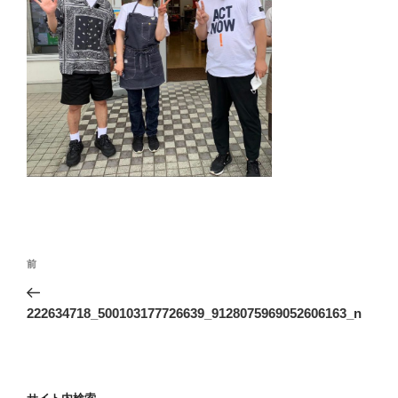
投
前
前
稿
の
ナ
投
222634718_500103177726639_9128075969052606163_n
ビ
稿
ゲ
ー