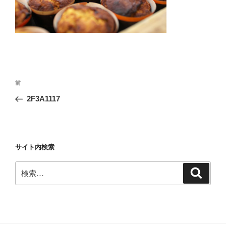
投
前
前
稿
の
2F3A1117
ナ
投
ビ
稿
ゲ
ー
サイト内検索
シ
検
検
ョ
索
索:
ン