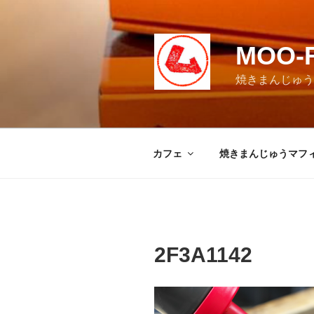
コ
ン
テ
MOO-
ン
ツ
焼きまんじゅうマ
へ
ス
キ
ッ
カフェ
焼きまんじゅうマフ
プ
2F3A1142