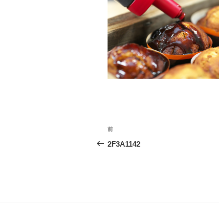
投
前
前
稿
の
2F3A1142
投
ナ
稿
ビ
ゲ
ー