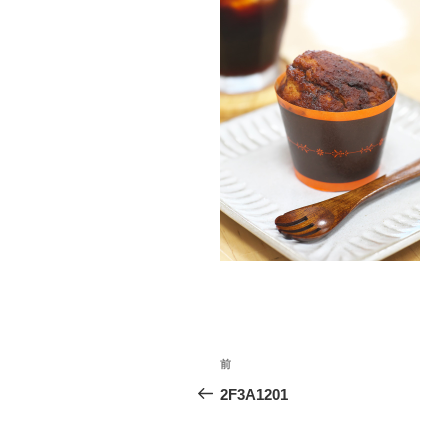
投
前
前
稿
の
2F3A1201
投
ナ
稿