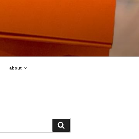
about
検
索