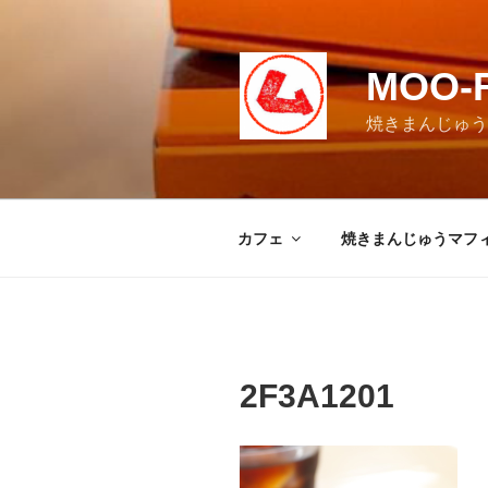
コ
ン
テ
MOO-
ン
ツ
焼きまんじゅうマ
へ
ス
キ
ッ
カフェ
焼きまんじゅうマフ
プ
2F3A1201