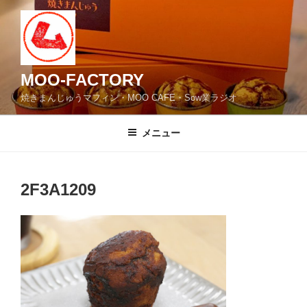
コ
ン
テ
ン
ツ
MOO-FACTORY
へ
焼きまんじゅうマフィン・MOO CAFE・Sow業ラジオ
ス
キ
メニュー
ッ
プ
2F3A1209