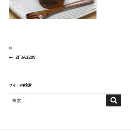
投
前
前
稿
の
2F3A1209
ナ
投
ビ
稿
ゲ
ー
サイト内検索
シ
検
検
ョ
索
索:
ン