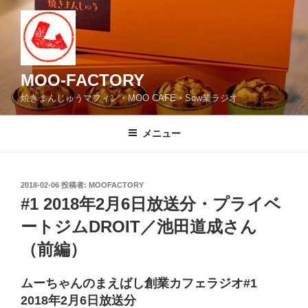
コ
ン
テ
ン
ツ
MOO-FACTORY
へ
焼きまんじゅうマフィン・MOO CAFE・Sow業ラジオ
ス
キ
メニュー
ッ
プ
投
2018-02-06
投稿者:
MOOFACTORY
稿
#1 2018年2月6日放送分・プライベ
日:
ートジムDROIT／池田道成さん
（前編）
ムーちゃんのまえばし創業カフェラジオ#1
2018年2月6日放送分