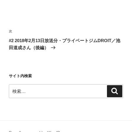
投
稿
次
次
ナ
の
#2 2018年2月13日放送分・プライベートジムDROIT／池
ビ
投
田道成さん（後編）
稿
ゲ
ー
シ
サイト内検索
ョ
ン
検
検
索
索: