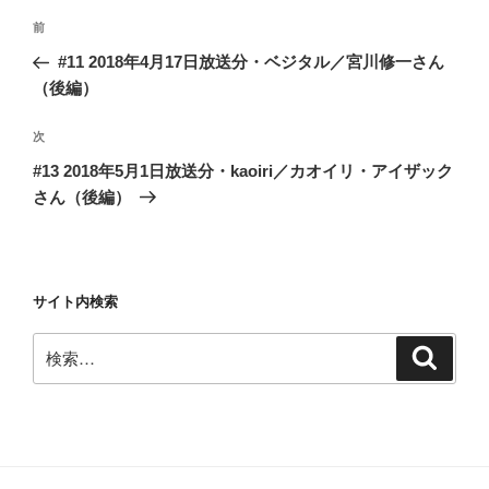
投
前
前
稿
の
#11 2018年4月17日放送分・ベジタル／宮川修一さん
ナ
投
（後編）
ビ
稿
ゲ
次
次
の
ー
#13 2018年5月1日放送分・kaoiri／カオイリ・アイザック
投
シ
さん（後編）
稿
ョ
ン
サイト内検索
検
検
索
索: