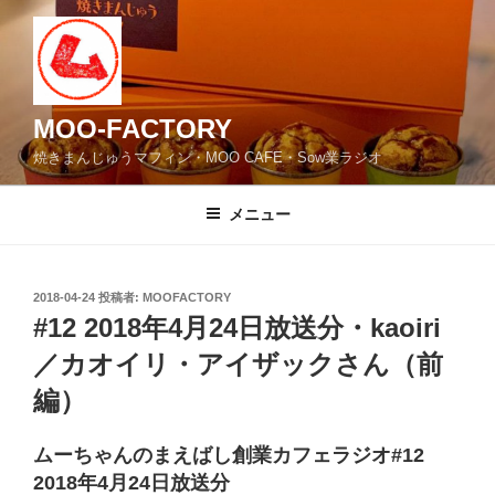
コ
ン
テ
ン
ツ
MOO-FACTORY
へ
焼きまんじゅうマフィン・MOO CAFE・Sow業ラジオ
ス
キ
メニュー
ッ
プ
投
2018-04-24
投稿者:
MOOFACTORY
稿
#12 2018年4月24日放送分・kaoiri
日:
／カオイリ・アイザックさん（前
編）
ムーちゃんのまえばし創業カフェラジオ#12
2018年4月24日放送分