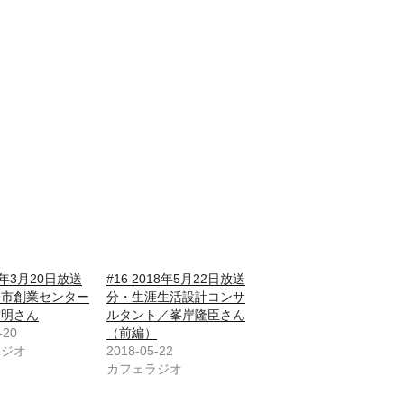
18年3月20日放送
#16 2018年5月22日放送
橋市創業センター
分・生涯生活設計コンサ
宏明さん
ルタント／峯岸隆臣さん
-20
（前編）
ラジオ
2018-05-22
カフェラジオ