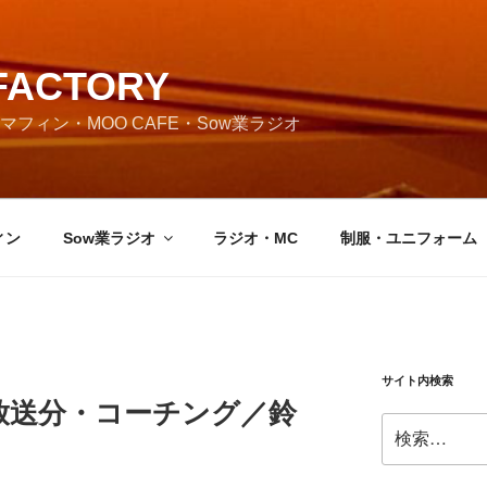
FACTORY
フィン・MOO CAFE・Sow業ラジオ
ィン
Sow業ラジオ
ラジオ・MC
制服・ユニフォーム
サイト内検索
月3日放送分・コーチング／鈴
検
）
索: