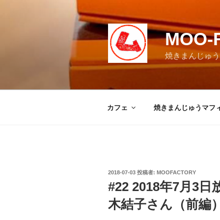
コ
ン
テ
MOO-
ン
ツ
焼きまんじゅうマ
へ
ス
キ
ッ
カフェ
焼きまんじゅうマフ
プ
投
2018-07-03
投稿者:
MOOFACTORY
稿
#22 2018年7
日:
木結子さん（前編