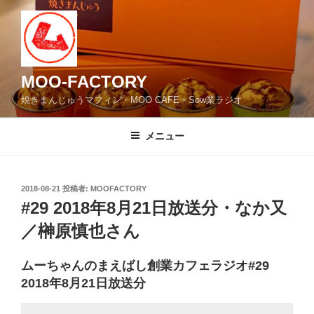
コ
ン
テ
ン
ツ
MOO-FACTORY
へ
焼きまんじゅうマフィン・MOO CAFE・Sow業ラジオ
ス
キ
メニュー
ッ
プ
投
2018-08-21
投稿者:
MOOFACTORY
稿
#29 2018年8月21日放送分・なか又
日:
／榊原慎也さん
ムーちゃんのまえばし創業カフェラジオ#29
2018年8月21日放送分