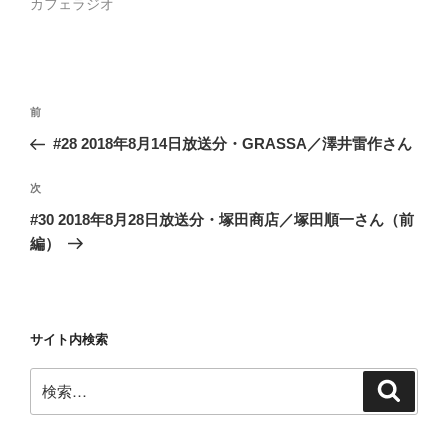
カフェラジオ
投
前
前
稿
の
#28 2018年8月14日放送分・GRASSA／澤井雷作さん
ナ
投
ビ
稿
次
次
ゲ
の
#30 2018年8月28日放送分・塚田商店／塚田順一さん（前
投
ー
編）
稿
シ
ョ
ン
サイト内検索
検
検
索
索: