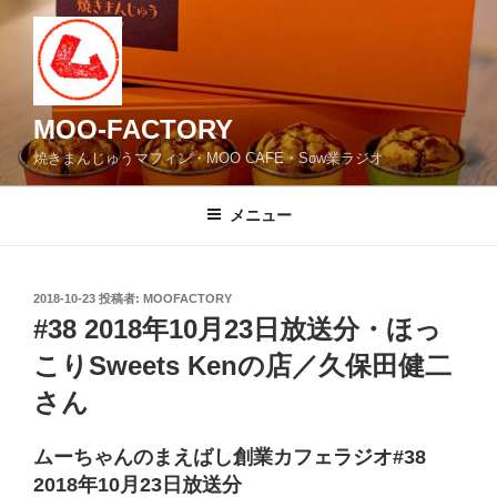
コ
ン
テ
ン
ツ
MOO-FACTORY
へ
焼きまんじゅうマフィン・MOO CAFE・Sow業ラジオ
ス
キ
メニュー
ッ
プ
投
2018-10-23
投稿者:
MOOFACTORY
稿
#38 2018年10月23日放送分・ほっ
日:
こりSweets Kenの店／久保田健二
さん
ムーちゃんのまえばし創業カフェラジオ#38
2018年10月23日放送分