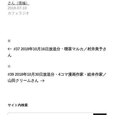
さん（後編）
2018-07-10
カフェラジオ
投
前
前
稿
の
#37 2018年10月16日放送分・喫茶マルカ／村井美予さ
ナ
投
ん
ビ
稿
ゲ
次
次
の
ー
#39 2018年10月30日放送分・4コマ漫画作家・絵本作家／
投
シ
山田クリームさん
稿
ョ
ン
サイト内検索