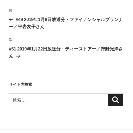
投
前
前
稿
の
#49 2019年1月8日放送分・ファイナンシャルプランナ
ナ
投
ー／平岩友子さん
ビ
稿
ゲ
次
次
の
ー
#51 2019年1月22日放送分・ティーストアー／狩野光洋さ
投
シ
ん
稿
ョ
ン
サイト内検索
検
検
索
索: