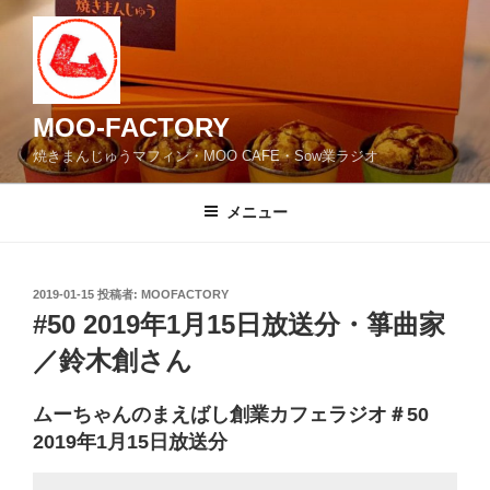
コ
ン
テ
ン
ツ
MOO-FACTORY
へ
焼きまんじゅうマフィン・MOO CAFE・Sow業ラジオ
ス
キ
メニュー
ッ
プ
投
2019-01-15
投稿者:
MOOFACTORY
稿
#50 2019年1月15日放送分・箏曲家
日:
／鈴木創さん
ムーちゃんのまえばし創業カフェラジオ＃50
2019年1月15日放送分