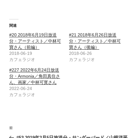
関連
#20 2018年6月19日放送
#21 2018年6月26日放送
分・アーティスト／中林可
分・アーティスト／中林可
寶さん（前編）
寶さん（後編）
2018-06-19
2018-06-26
カフェラジオ
カフェラジオ
#227 2022年6月24日放送
分・Armonia／角田真住さ
ん、画家／中林可寳さん
2022-06-24
カフェラジオ
投
前
前
稿
の
#53 2019年2月5日放送分・サンダーバード／山根洋平