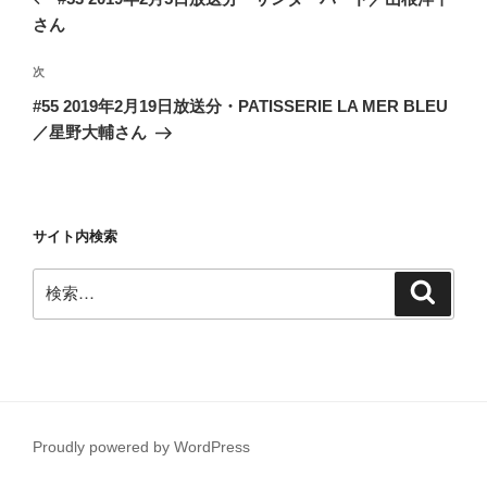
ナ
投
さん
ビ
稿
ゲ
次
次
の
ー
#55 2019年2月19日放送分・PATISSERIE LA MER BLEU
投
シ
／星野大輔さん
稿
ョ
ン
サイト内検索
検
検
索
索:
Proudly powered by WordPress