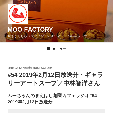
コ
ン
テ
ン
ツ
MOO-FACTORY
へ
焼きまんじゅうマフィン・MOO CAFE・Sow業ラジオ
ス
キ
メニュー
ッ
プ
投
2019-02-12
投稿者:
MOOFACTORY
稿
#54 2019年2月12日放送分・ギャラ
日:
リーアートスープ／中林智洋さん
ムーちゃんのまえばし創業カフェラジオ#54
2019年2月12日放送分