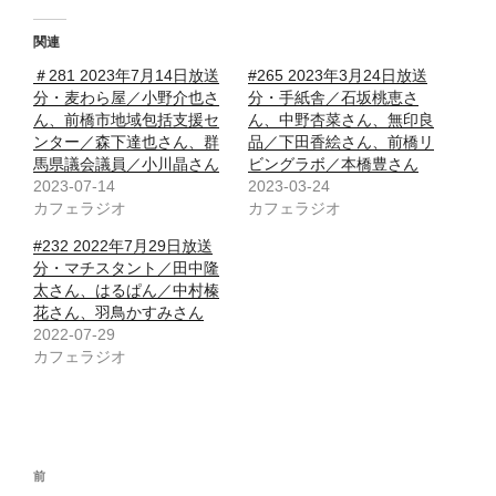
関連
＃281 2023年7月14日放送
#265 2023年3月24日放送
分・麦わら屋／小野介也さ
分・手紙舎／石坂桃恵さ
ん、前橋市地域包括支援セ
ん、中野杏菜さん、無印良
ンター／森下達也さん、群
品／下田香絵さん、前橋リ
馬県議会議員／小川晶さん
ビングラボ／本橋豊さん
2023-07-14
2023-03-24
カフェラジオ
カフェラジオ
#232 2022年7月29日放送
分・マチスタント／田中隆
太さん、はるぱん／中村榛
花さん、羽鳥かすみさん
2022-07-29
カフェラジオ
投
前
前
稿