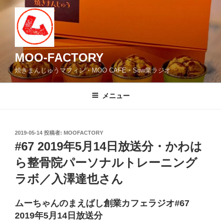
コ
ン
テ
ン
ツ
MOO-FACTORY
へ
焼きまんじゅうマフィン・MOO CAFE・Sow業ラジオ
ス
キ
メニュー
ッ
プ
投
2019-05-14
投稿者:
MOOFACTORY
稿
#67 2019年5月14日放送分・かわは
日:
ら整骨院パーソナルトレーニング
ラボ／入澤達也さん
ムーちゃんのまえばし創業カフェラジオ#67
2019年5月14日放送分