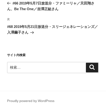
の
#66 2019年5月7日放送分・ファミーリャ／天田翔さ
ナ
投
ん、Be The One／吉澤正紘さん
ビ
稿
ゲ
次
次
の
ー
#68 2019年5月21日放送分・スリージェネレーションズ／
投
シ
入澤繭子さん
稿
ョ
ン
サイト内検索
検
検
索
索:
Proudly powered by WordPress