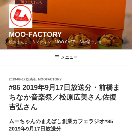
コ
ン
テ
ン
ツ
MOO-FACTORY
へ
焼きまんじゅうマフィン・MOO CAFE・Sow業ラジオ
ス
キ
メニュー
ッ
プ
投
2019-09-17
投稿者:
MOOFACTORY
稿
#85 2019年9月17日放送分・前橋ま
日:
ちなか音楽祭／松原広美さん佐復
吉弘さん
ムーちゃんのまえばし創業カフェラジオ#85
2019年9月17日放送分