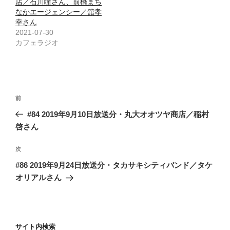
店／石川瞳さん、前橋まち
なかエージェンシー／舘孝
幸さん
2021-07-30
カフェラジオ
投
前
前
稿
の
#84 2019年9月10日放送分・丸大オオツヤ商店／稲村
ナ
投
啓さん
ビ
稿
ゲ
次
次
の
ー
#86 2019年9月24日放送分・タカサキシティバンド／タケ
投
シ
オリアルさん
稿
ョ
ン
サイト内検索