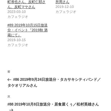
町准也さん、反町仁耶さ
所周さん
ん、反町マヤさん
2019-12-10
2023-03-10
カフェラジオ
カフェラジオ
#89 2019年10月15日放送
分・イベント『2019秋 酒
蔵にて』
2019-10-15
カフェラジオ
投
前
前
稿
の
#86 2019年9月24日放送分・タカサキシティバンド／
ナ
投
タケオリアルさん
ビ
稿
ゲ
次
次
の
ー
#88 2019年10月8日放送分・居食屋くぅ／松村英雄さん
投
シ