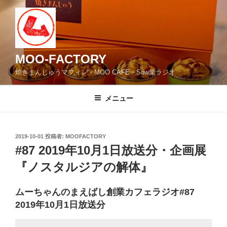
コ
ン
テ
ン
ツ
MOO-FACTORY
へ
焼きまんじゅうマフィン・MOO CAFE・Sow業ラジオ
ス
キ
メニュー
ッ
プ
投
2019-10-01
投稿者:
MOOFACTORY
稿
#87 2019年10月1日放送分・企画展
日:
『ノスタルジアの解体』
ムーちゃんのまえばし創業カフェラジオ#87
2019年10月1日放送分