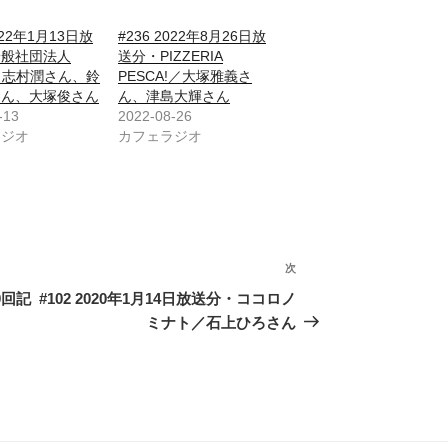
2022年1月13日放
#236 2022年8月26日放
一般社団法人
送分・PIZZERIA
／志村潤さん、鈴
PESCA!／大塚雅義さ
さん、大塚俊さん
ん、津島大輝さん
-13
2022-08-26
ラジオ
カフェラジオ
次
次
の
0回記
#102 2020年1月14日放送分・ココロノ
投
ミナト／石上ひろさん
稿