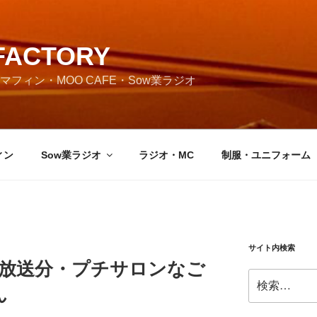
FACTORY
フィン・MOO CAFE・Sow業ラジオ
ィン
Sow業ラジオ
ラジオ・MC
制服・ユニフォーム
サイト内検索
月7日放送分・プチサロンなご
検
ん
索: