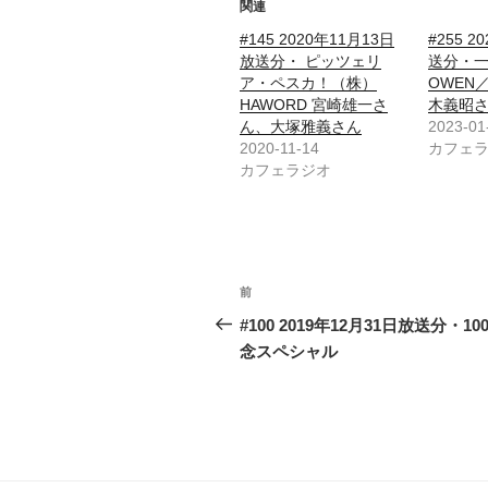
関連
#145 2020年11月13日
#255 
放送分・ ピッツェリ
送分・
ア・ペスカ！（株）
OWEN
HAWORD 宮崎雄一さ
木義昭
ん、大塚雅義さん
2023-01
2020-11-14
カフェ
カフェラジオ
投
前
前
稿
の
#100 2019年12月31日放送分・10
投
念スペシャル
ナ
稿
ビ
ゲ
ー