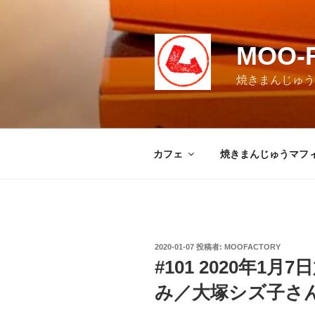
コ
ン
テ
MOO-
ン
ツ
焼きまんじゅうマ
へ
ス
キ
ッ
カフェ
焼きまんじゅうマフ
プ
投
2020-01-07
投稿者:
MOOFACTORY
稿
#101 2020年1
日:
み／大塚シズ子さ