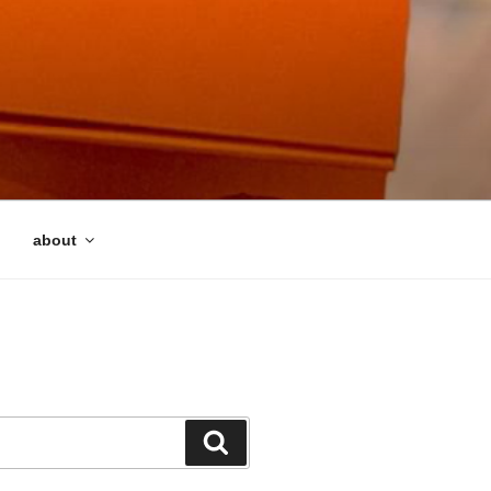
about
検
索