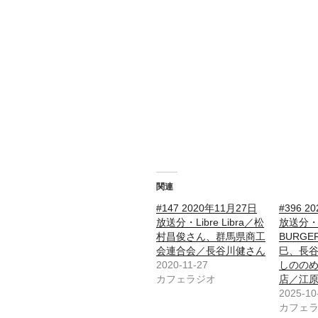
関連
#147 2020年11月27日
#396 2
放送分・Libre Libra／松
放送分・C
村昌俊さん、群馬県商工
BURG
会連合会／長谷川健さん
巳、長
2020-11-27
しのの
カフェラジオ
店／江
2025-10
カフェ