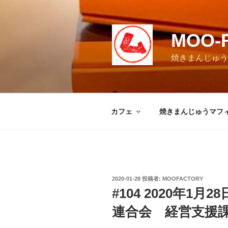
コ
ン
テ
MOO-
ン
ツ
焼きまんじゅうマ
へ
ス
キ
ッ
カフェ
焼きまんじゅうマフ
プ
投
2020-01-28
投稿者:
MOOFACTORY
稿
#104 2020年1
日:
連合会 経営支援