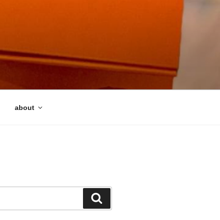
about
検
索