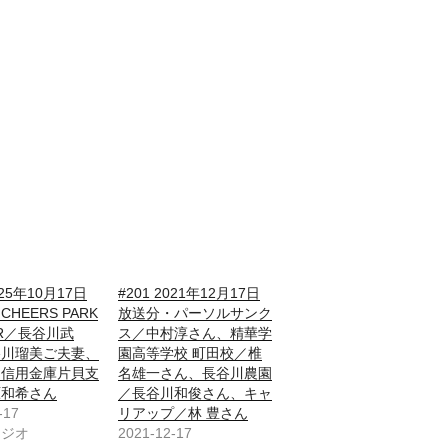
025年10月17日
#201 2021年12月17日
HEERS PARK
放送分・パーソルサンク
ER／長谷川武
ス／中村淳さん、精華学
谷川瑠美ご夫妻、
園高等学校 町田校／椎
め信用金庫片貝支
名雄一さん、長谷川農園
原和希さん
／長谷川和俊さん、キャ
-17
リアップ／林 豊さん
ラジオ
2021-12-17