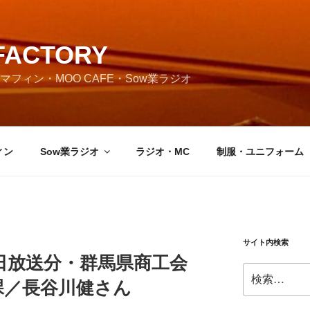
FACTORY
フィン・MOO CAFE・Sow業ラジオ
ィン
Sow業ラジオ
ラジオ・MC
制服・ユニフォーム
サイト内検索
月28日放送分・群馬県商工会
検
課／長谷川健さん
索: