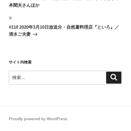
ナ
投
本聞夫さんほか
ビ
稿
ゲ
次
次
の
ー
#110 2020年3月10日放送分・自然薯料理店『といろ』／
投
シ
清水ご夫妻
稿
ョ
ン
サイト内検索
検
検
索
索:
Proudly powered by WordPress