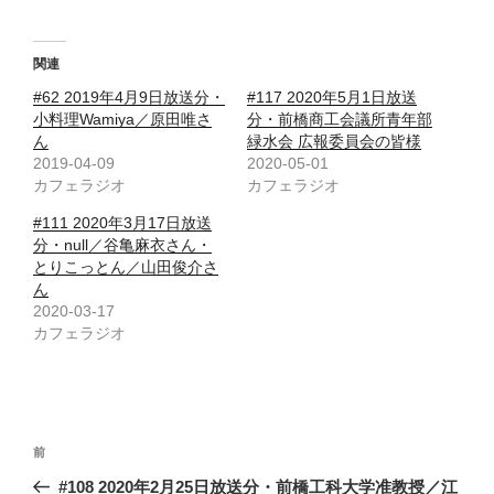
関連
#62 2019年4月9日放送分・
#117 2020年5月1日放送
小料理Wamiya／原田唯さ
分・前橋商工会議所青年部
ん
緑水会 広報委員会の皆様
2019-04-09
2020-05-01
カフェラジオ
カフェラジオ
#111 2020年3月17日放送
分・null／谷亀麻衣さん・
とりこっとん／山田俊介さ
ん
2020-03-17
カフェラジオ
投
前
前
稿
の
#108 2020年2月25日放送分・前橋工科大学准教授／江