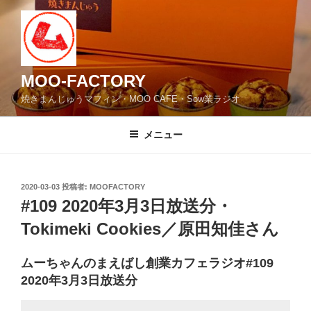
コ
ン
テ
ン
ツ
MOO-FACTORY
へ
焼きまんじゅうマフィン・MOO CAFE・Sow業ラジオ
ス
キ
メニュー
ッ
プ
投
2020-03-03
投稿者:
MOOFACTORY
稿
#109 2020年3月3日放送分・
日:
Tokimeki Cookies／原田知佳さん
ムーちゃんのまえばし創業カフェラジオ#109
2020年3月3日放送分