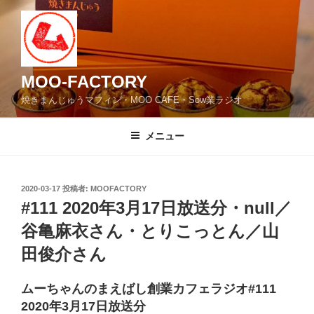
コ
ン
テ
ン
ツ
MOO-FACTORY
へ
焼きまんじゅうマフィン・MOO CAFE・Sow業ラジオ
ス
キ
メニュー
ッ
プ
投
2020-03-17
投稿者:
MOOFACTORY
稿
#111 2020年3月17日放送分・null／
日:
谷亀麻衣さん・とりこっとん／山
田俊介さん
ムーちゃんのまえばし創業カフェラジオ#111
2020年3月17日放送分