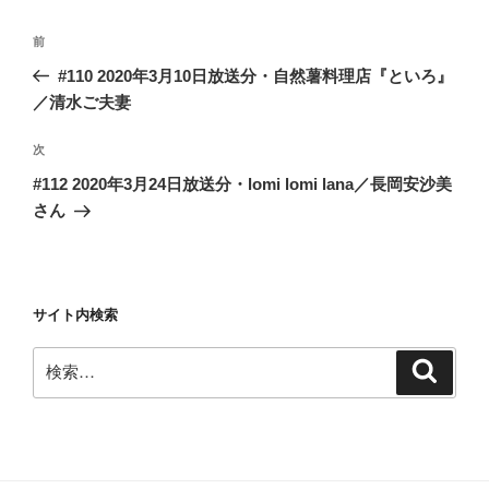
投
前
前
稿
の
#110 2020年3月10日放送分・自然薯料理店『といろ』
ナ
投
／清水ご夫妻
ビ
稿
ゲ
次
次
の
ー
#112 2020年3月24日放送分・lomi lomi lana／長岡安沙美
投
シ
さん
稿
ョ
ン
サイト内検索
検
検
索
索: