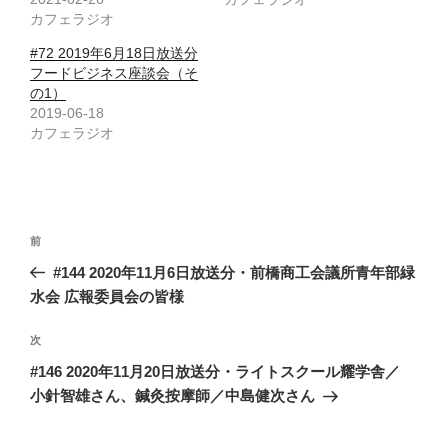
カフェラジオ
#72 2019年6月18日放送分
フードビジネス座談会（そ
の1）
2019-06-18
カフェラジオ
投
前
前
稿
の
#144 2020年11月6日放送分・前橋商工会議所青年部緑
ナ
投
水会 広報委員会の皆様
ビ
稿
ゲ
次
次
の
ー
#146 2020年11月20日放送分・ライトスクール耀学舎／
投
シ
小針智雄さん、鍼灸按摩師／中島健次さん
稿
ョ