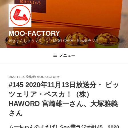
コ
ン
テ
ン
ツ
MOO-FACTORY
へ
焼きまんじゅうマフィン・MOO CAFE・Sow業ラジオ
ス
キ
メニュー
ッ
プ
投
2020-11-14
投稿者:
MOOFACTORY
稿
#145 2020年11月13日放送分・ ピッ
日:
ツェリア・ペスカ！（株）
HAWORD 宮崎雄一さん、大塚雅義
さん
ムーちゃんのまえばしSow業ラジオ#145 2020