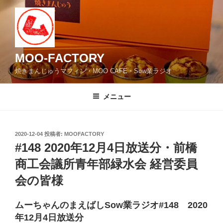
コ
ン
テ
ン
ツ
MOO-FACTORY
へ
焼きまんじゅうマフィン・MOO CAFE・Sow業ラジオ
ス
キ
メニュー
ッ
プ
投
2020-12-04
投稿者:
MOOFACTORY
稿
#148 2020年12月4日放送分・前橋
日:
商工会議所青年部緑水会 経営委員
会の皆様
ムーちゃんのまえばしSow業ラジオ#148 2020
年12月4日放送分