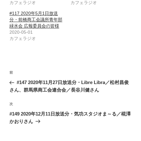
カフェラジオ
カフェラジオ
#117 2020年5月1日放送
分・前橋商工会議所青年部
緑水会 広報委員会の皆様
2020-05-01
カフェラジオ
投
前
前
稿
の
#147 2020年11月27日放送分・Libre Libra／松村昌俊
ナ
投
さん、群馬県商工会連合会／長谷川健さん
ビ
稿
ゲ
次
次
の
ー
#149 2020年12月11日放送分・気功スタジオま～る／椛澤
投
シ
かおりさん
稿
ョ
ン