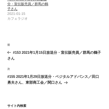
分・宣伝販売員／群馬の鶴
子さん
2021-01-15
カフェラジオ
投
前
前
稿
の
#153 2021年1月15日放送分・宣伝販売員／群馬の鶴子
ナ
投
さん
ビ
稿
ゲ
次
次
の
ー
#155 2021年1月29日放送分・ベジタルアドバンス／田口
投
シ
勇夫さん、東部商工会／関口さん
稿
ョ
ン
サイト内検索