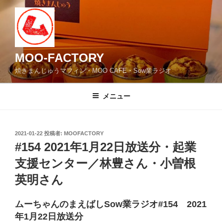
コ
ン
テ
ン
ツ
MOO-FACTORY
へ
焼きまんじゅうマフィン・MOO CAFE・Sow業ラジオ
ス
キ
メニュー
ッ
プ
投
2021-01-22
投稿者:
MOOFACTORY
稿
#154 2021年1月22日放送分・起業
日:
支援センター／林豊さん・小曽根
英明さん
ムーちゃんのまえばしSow業ラジオ#154 2021
年1月22日放送分