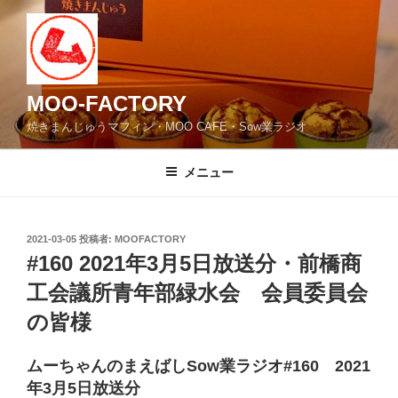
コ
ン
テ
ン
ツ
MOO-FACTORY
へ
焼きまんじゅうマフィン・MOO CAFE・Sow業ラジオ
ス
キ
メニュー
ッ
プ
投
2021-03-05
投稿者:
MOOFACTORY
稿
#160 2021年3月5日放送分・前橋商
日:
工会議所青年部緑水会 会員委員会
の皆様
ムーちゃんのまえばしSow業ラジオ#160 2021
年3月5日放送分