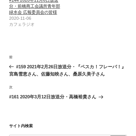
分・前橋商工会議所青年部
緑水会 広報委員会の皆様
2020-11-06
カフェラジオ
投
前
前
稿
の
#159 2021年2月26日放送分・『ペスカ！フレーバ！』
ナ
投
宮島雪恵さん、佐藤知映さん、桑原久美子さん
ビ
稿
ゲ
次
次
の
ー
#161 2020年3月12日放送分・高橋裕貴さん
投
シ
稿
ョ
ン
サイト内検索