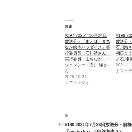
関連
#397 2025年10月24日
#198 2
放送分・『まえばしまち
放送分
なか絵本パラダイス』実
石川靖
行委員長／石川靖さん、
朝日ま
実行委員・まちなかエー
／石川
ジェンシー／石川 瞳さ
2021-11
ん
カフェ
2025-10-24
カフェラジオ
投
前
前
稿
の
#180 2021年7月23日放送分・前
投
『me bu ku』／阿部和也さん