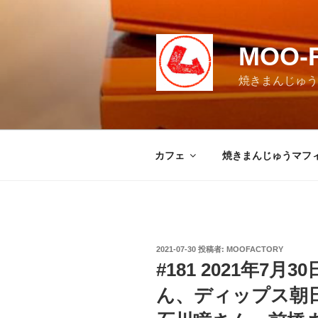
コ
ン
テ
MOO-
ン
ツ
焼きまんじゅうマ
へ
ス
キ
ッ
カフェ
焼きまんじゅうマフ
プ
投
2021-07-30
投稿者:
MOOFACTORY
稿
#181 2021年7
日:
ん、ディップス朝