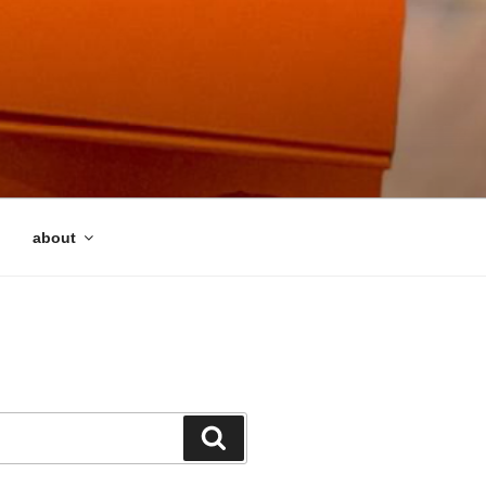
about
検
索