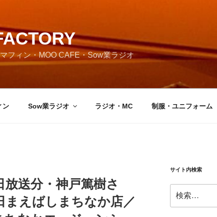
FACTORY
フィン・MOO CAFE・Sow業ラジオ
ィン
Sow業ラジオ
ラジオ・MC
制服・ユニフォーム
サイト内検索
月30日放送分・神戸篤樹さ
検
日まえばしまちなか店／
索: