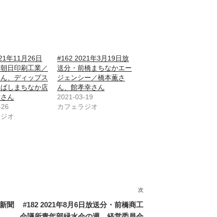
021年11月26日
#162 2021年3月19日放
・朝日印刷工業／
送分・前橋まちなかエー
さん、ディップス
ジェンシー／橋本薫さ
えばしまちなか店
ん、館孝幸さん
瞳さん
2021-03-19
-26
カフェラジオ
ラジオ
次
次
の
橋新聞
#182 2021年8月6日放送分・前橋商工
投
会議所青年部緑水会の週、経営委員会