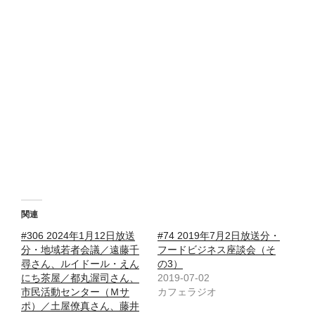
関連
#306 2024年1月12日放送
#74 2019年7月2日放送分・
分・地域若者会議／遠藤千
フードビジネス座談会（そ
尋さん、ルイドール・えん
の3）
にち茶屋／都丸渥司さん、
2019-07-02
市民活動センター（Ｍサ
カフェラジオ
ポ）／土屋僚真さん、藤井