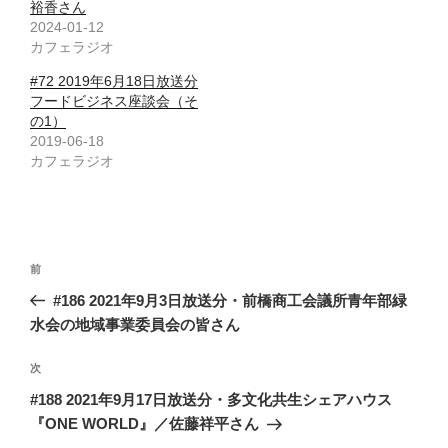
裕香さん
2024-01-12
カフェラジオ
#72 2019年6月18日放送分
フードビジネス座談会（そ
の1）
2019-06-18
カフェラジオ
投
前
前
稿
の
#186 2021年9月3日放送分・前橋商工会議所青年部緑
ナ
投
水会の地域事業委員会の皆さん
ビ
稿
ゲ
次
次
の
ー
#188 2021年9月17日放送分・多文化共生シェアハウス
投
シ
『ONE WORLD』／佐藤祥平さん
稿