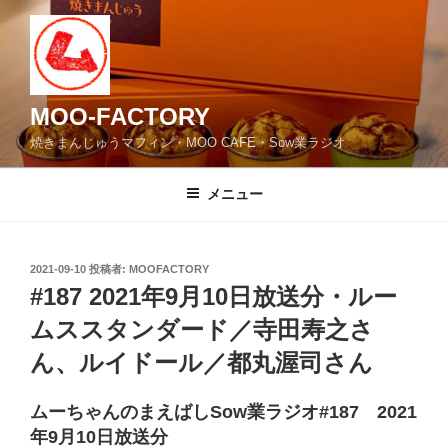
コ
ン
テ
ン
ツ
MOO-FACTORY
へ
焼きまんじゅうマフィン・MOO CAFE・Sow業ラジオ
ス
キ
メニュー
ッ
プ
投
2021-09-10
投稿者:
MOOFACTORY
稿
#187 2021年9月10日放送分・ルー
日:
ムススタンダード／寺田寿之さ
ん、ルイドール／都丸渥司さん
ムーちゃんのまえばしSow業ラジオ#187 2021
年9月10日放送分