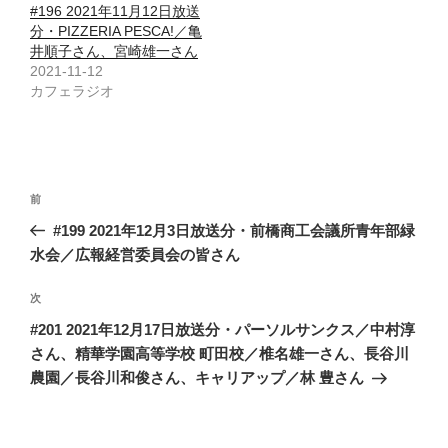
#196 2021年11月12日放送
分・PIZZERIA PESCA!／亀
井順子さん、宮崎雄一さん
2021-11-12
カフェラジオ
投
前
前
稿
の
#199 2021年12月3日放送分・前橋商工会議所青年部緑
ナ
投
水会／広報経営委員会の皆さん
ビ
稿
ゲ
次
次
の
ー
#201 2021年12月17日放送分・パーソルサンクス／中村淳
投
シ
さん、精華学園高等学校 町田校／椎名雄一さん、長谷川
稿
農園／長谷川和俊さん、キャリアップ／林 豊さん
ョ
ン