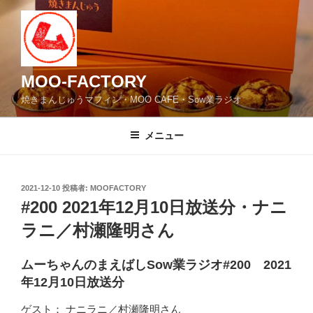
コ
ン
テ
ン
ツ
MOO-FACTORY
へ
焼きまんじゅうマフィン・MOO CAFE・Sow業ラジオ
ス
キ
メニュー
ッ
プ
投
2021-12-10
投稿者:
MOOFACTORY
稿
#200 2021年12月10日放送分・ナニ
日:
ラニ／村瀬隆明さん
ムーちゃんのまえばしSow業ラジオ#200 2021
年12月10日放送分
ゲスト： ナニラニ／村瀬隆明さん