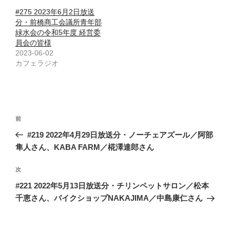
#275 2023年6月2日放送
分・前橋商工会議所青年部
緑水会の令和5年度 経営委
員会の皆様
2023-06-02
カフェラジオ
投
前
前
稿
の
#219 2022年4月29日放送分・ノーチェアズール／阿部
ナ
投
隼人さん、KABA FARM／椛澤達郎さん
ビ
稿
ゲ
次
次
の
ー
#221 2022年5月13日放送分・チリンペットサロン／松本
投
シ
千恵さん、バイクショップNAKAJIMA／中島康仁さん
稿
ョ
ン