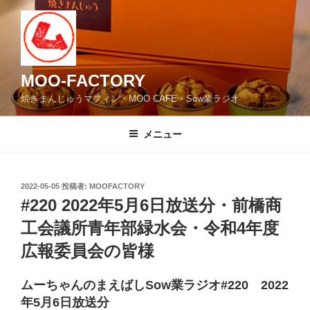
コ
ン
テ
ン
ツ
MOO-FACTORY
へ
焼きまんじゅうマフィン・MOO CAFE・Sow業ラジオ
ス
キ
メニュー
ッ
プ
投
2022-05-05
投稿者:
MOOFACTORY
稿
#220 2022年5月6日放送分・前橋商
日:
工会議所青年部緑水会・令和4年度
広報委員会の皆様
ムーちゃんのまえばしSow業ラジオ#220 2022
年5月6日放送分