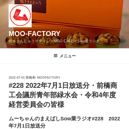
コ
ン
テ
ン
ツ
MOO-FACTORY
へ
焼きまんじゅうマフィン・MOO CAFE・Sow業ラジオ
ス
キ
メニュー
ッ
プ
投
2022-07-01
投稿者:
MOOFACTORY
稿
#228 2022年7月1日放送分・前橋商
日:
工会議所青年部緑水会・令和4年度
経営委員会の皆様
ムーちゃんのまえばしSow業ラジオ#228 2022
年7月1日放送分