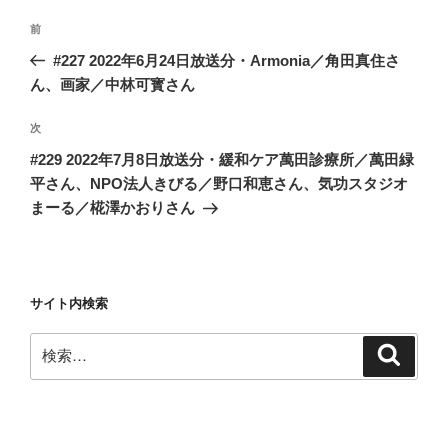
投
前
前
稿
の
#227 2022年6月24日放送分・Armonia／角田真住さ
ナ
投
ん、画家／中林可寳さん
ビ
稿
ゲ
次
次
の
ー
#229 2022年7月8日放送分・緩和ケア萬田診療所／萬田緑
投
シ
平さん、NPO法人きびる／野口和恵さん、気功スタジオ
稿
まーる／椛澤かおりさん
ョ
ン
サイト内検索
検
検
索
索: