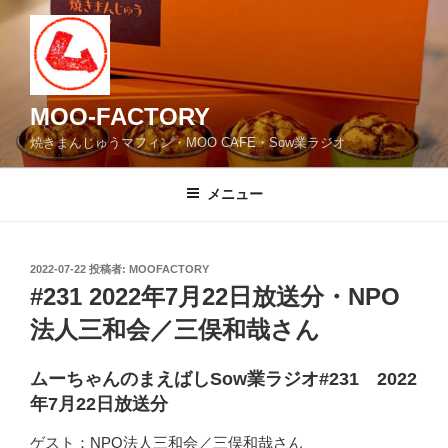
コ
ン
テ
ン
ツ
MOO-FACTORY
へ
焼きまんじゅうマフィン・MOO CAFE・Sow業ラジオ
ス
キ
メニュー
ッ
プ
投
2022-07-22
投稿者:
MOOFACTORY
稿
#231 2022年7月22日放送分・NPO
日:
法人三和会／三俣和哉さん
ムーちゃんのまえばしSow業ラジオ#231 2022
年7月22日放送分
ゲスト：NPO法人三和会／三俣和哉さん