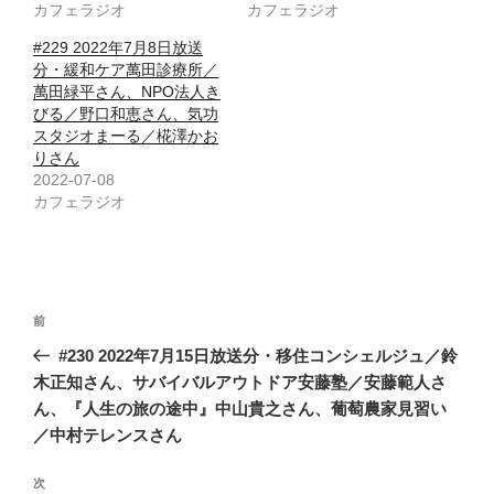
カフェラジオ
カフェラジオ
#229 2022年7月8日放送
分・緩和ケア萬田診療所／
萬田緑平さん、NPO法人き
びる／野口和恵さん、気功
スタジオまーる／椛澤かお
りさん
2022-07-08
カフェラジオ
投
前
前
稿
の
#230 2022年7月15日放送分・移住コンシェルジュ／鈴
ナ
投
木正知さん、サバイバルアウトドア安藤塾／安藤範人さ
ビ
稿
ん、『人生の旅の途中』中山貴之さん、葡萄農家見習い
ゲ
／中村テレンスさん
ー
次
次
シ