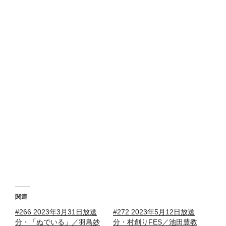
関連
#266 2023年3月31日放送
#272 2023年5月12日放送
分・「ぬでいる」／羽鳥妙
分・村創りFES／池田豊教