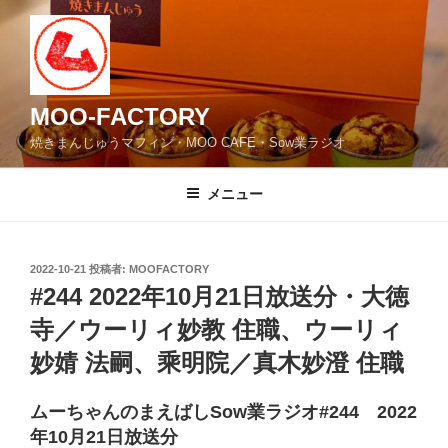
コ
ン
テ
ン
ツ
MOO-FACTORY
へ
焼きまんじゅうマフィン・MOO CAFE・Sow業ラジオ
ス
キ
メニュー
ッ
プ
投
2022-10-21
投稿者:
MOOFACTORY
稿
#244 2022年10月21日放送分・大徳
日:
寺／ウーリィ妙教 住職、ウーリィ
妙婧 法嗣、乘明院／真木妙澄 住職
ムーちゃんのまえばしSow業ラジオ#244 2022
年10月21日放送分