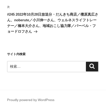
ゲ
次
次
ー
の
シ
#245 2022年10月28日放送分・だんきち商店／檀原真広さ
投
ん、noberute／小川伸一さん、ウェルネスライフトレー
ョ
稿
ナー／橋本大介さん、地域おこし協力隊／パーベル・フ
ン
ョードロフさん
サイト内検索
検
検
索
索:
Proudly powered by WordPress