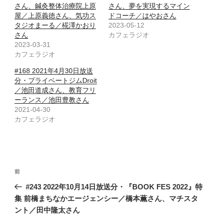
さん、鍼灸整体治療院上原
さん、夢を実現するマイン
屋／上原義徳さん、気功ス
ドコーチ／はやおさん
タジオまーる／椛澤かおり
2023-05-12
さん
カフェラジオ
2023-03-31
カフェラジオ
#168 2021年4月30日放送
分・プライベートジムDroit
／池田道成さん、教育フリ
ーランス／池田豊教さん
2021-04-30
カフェラジオ
投
前
前
稿
の
#243 2022年10月14日放送分・『BOOK FES 2022』特
ナ
投
集 前橋まちなかエージェンシー／橋本薫さん、マチスタ
ビ
稿
ント／田中隆太さん