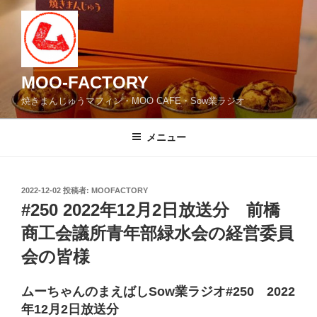
コ
ン
テ
ン
ツ
MOO-FACTORY
へ
焼きまんじゅうマフィン・MOO CAFE・Sow業ラジオ
ス
キ
メニュー
ッ
プ
投
2022-12-02
投稿者:
MOOFACTORY
稿
#250 2022年12月2日放送分 前橋
日:
商工会議所青年部緑水会の経営委員
会の皆様
ムーちゃんのまえばしSow業ラジオ#250 2022
年12月2日放送分