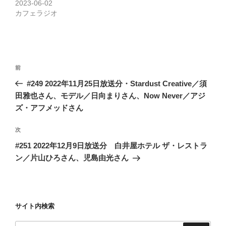
2023-06-02
カフェラジオ
投
前
前
稿
の
#249 2022年11月25日放送分・Stardust Creative／須
ナ
投
田雅也さん、モデル／日向まりさん、Now Never／アジ
ビ
稿
ズ・アフメッドさん
ゲ
次
次
ー
の
シ
#251 2022年12月9日放送分 白井屋ホテル ザ・レストラ
投
ン／片山ひろさん、児島由光さん
ョ
稿
ン
サイト内検索