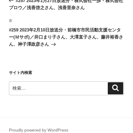
#257 2023年1月27日放送分・株式会社一歩・株式会社
ナ
投
プロウ／浅香啓之さん、浅香里奈さん
ビ
稿
ゲ
次
次
の
ー
#259 2023年2月10日放送分・前橋市市民活動支援センタ
投
シ
ー(Ｍサポ)／井口まり子さん、大澤直子さん、藤井裕香さ
稿
ん、神子澤政彦さん
ョ
ン
サイト内検索
検
検
索
索:
Proudly powered by WordPress