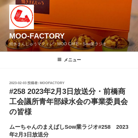
コ
ン
テ
ン
ツ
MOO-FACTORY
へ
焼きまんじゅうマフィン・MOO CAFE・Sow業ラジオ
ス
キ
メニュー
ッ
プ
投
2023-02-03
投稿者:
MOOFACTORY
稿
#258 2023年2月3日放送分・前橋商
日:
工会議所青年部緑水会の事業委員会
の皆様
ムーちゃんのまえばしSow業ラジオ#258 2023
年2月3日放送分