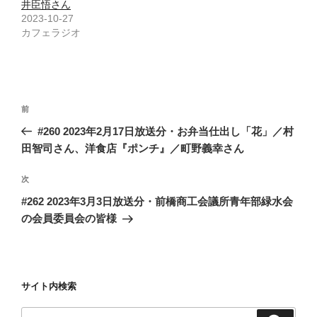
井臣悟さん
2023-10-27
カフェラジオ
投
前
前
稿
の
#260 2023年2月17日放送分・お弁当仕出し「花」／村
ナ
投
田智司さん、洋食店『ポンチ』／町野義幸さん
ビ
稿
ゲ
次
次
の
ー
#262 2023年3月3日放送分・前橋商工会議所青年部緑水会
投
シ
の会員委員会の皆様
稿
ョ
ン
サイト内検索
検