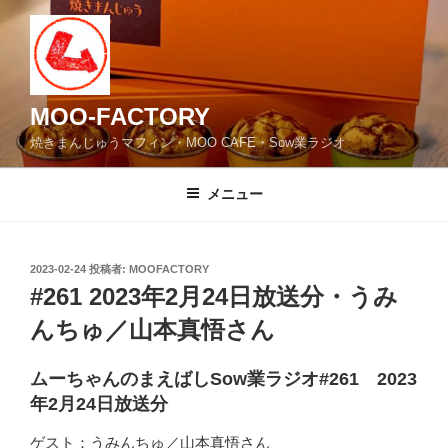
コ
ン
テ
ン
ツ
MOO-FACTORY
へ
焼きまんじゅうマフィン・MOO CAFE・Sow業ラジオ
ス
キ
メニュー
ッ
プ
投
2023-02-24
投稿者:
MOOFACTORY
稿
#261 2023年2月24日放送分・うみ
日:
んちゅ／山本真悟さん
ムーちゃんのまえばしSow業ラジオ#261 2023
年2月24日放送分
ゲスト：うみんちゅ／山本真悟さん