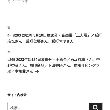
カフェラジオ
投
前
前
稿
の
#263 2023年3月10日放送分・企画展『三人展』／反町
ナ
投
准也さん、反町仁耶さん、反町マヤさん
ビ
稿
ゲ
次
次
の
ー
#265 2023年3月24日放送分・手紙舎／石坂桃恵さん、中
投
シ
野杏菜さん、無印良品／下田香絵さん、前橋リビングラ
稿
ボ／本橋豊さん
ョ
ン
サイト内検索
検
検
索