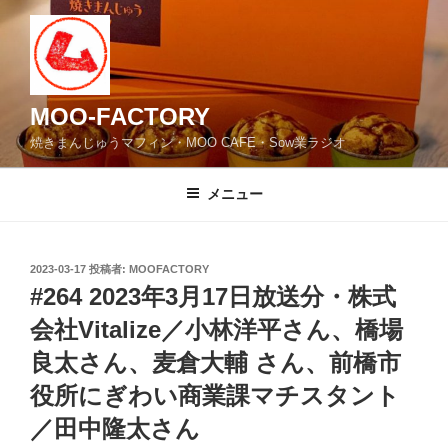
コ
ン
テ
ン
ツ
MOO-FACTORY
へ
焼きまんじゅうマフィン・MOO CAFE・Sow業ラジオ
ス
キ
メニュー
ッ
プ
投
2023-03-17
投稿者:
MOOFACTORY
稿
#264 2023年3月17日放送分・株式
日:
会社Vitalize／小林洋平さん、橋場
良太さん、麦倉大輔 さん、前橋市
役所にぎわい商業課マチスタント
／田中隆太さん